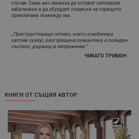
случая. Само ако можеха да оставят хапливите
забележки и да обуздаят пламъка на горещото
привличане помежду им…
„Пристрастяващо четиво, което комбинира
хаплив хумор, разгорещена романтика и солиден
съспенс, държащ в напрежение.“
ЧИКАГО ТРИБЮН
КНИГИ ОТ СЪЩИЯ АВТОР