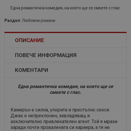
Eдна романтична комедия, на която ще се смеете с глас.
Раздел:
Любовни романи
ОПИСАНИЕ
ПОВЕЧЕ ИНФОРМАЦИЯ
КОМЕНТАРИ
Eдна романтична комедия, на която ще се
смеете с глас.
Камерън е силна, упорита и престъпно секси.
Джак е непреклонен, завладяващ и
изключително привлекателен агент. Той я мрази
заради почти провалената си кариера, а тя не