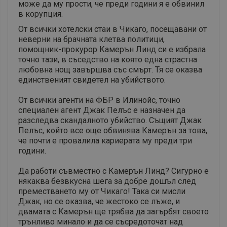
може да му прости, че преди години я е обвинил
в корупция.
От всички хотелски стаи в Чикаго, посещавани от
неверни на брачната клетва политици,
помощник-прокурор Камерън Линд си е избрала
точно тази, в съседство на която една страстна
любовна нощ завършва със смърт. Тя се оказва
единственият свидетел на убийството.
От всички агенти на ФБР в Илинойс, точно
специален агент Джак Пелъс е назначен да
разследва скандалното убийство. Същият Джак
Пелъс, който все още обвинява Камерън за това,
че почти е провалила кариерата му преди три
години.
Да работи съвместно с Камерън Линд? Сигурно е
някаква безвкусна шега за добре дошъл след
преместването му от Чикаго! Така си мисли
Джак, но се оказва, че жестоко се лъже, и
двамата с Камерън ще трябва да загърбят своето
трънливо минало и да се съсредоточат над