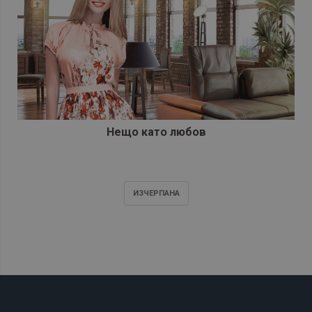
Нещо като любов
ИЗЧЕРПАНA