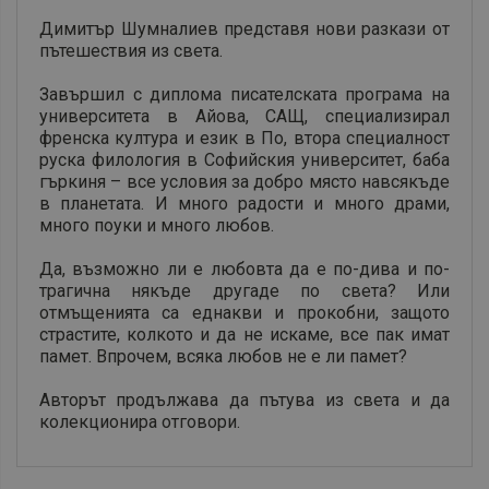
Димитър Шумналиев представя нови разкази от
пътешествия из света.
Завършил с диплома писателската програма на
университета в Айова, САЩ, специализирал
френска култура и език в По, втора специалност
руска филология в Софийския университет, баба
гъркиня – все условия за добро място навсякъде
в планетата. И много радости и много драми,
много поуки и много любов.
Да, възможно ли е любовта да е по-дива и по-
трагична някъде другаде по света? Или
отмъщенията са еднакви и прокобни, защото
страстите, колкото и да не искаме, все пак имат
памет. Впрочем, всяка любов не е ли памет?
Авторът продължава да пътува из света и да
колекционира отговори.