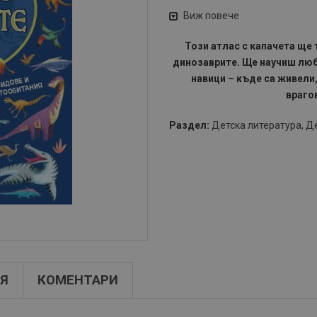
Виж повече
Този атлас с капачета ще 
динозаврите. Ще научиш люб
навици – къде са живели,
враго
Раздел:
Детска литература
,
Де
Я
КОМЕНТАРИ