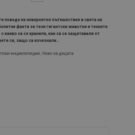
те поведе на невероятно пътешествие в света на
опитни факти за тези гигантски животни и техните
 с какво са се хранили, как са се защитавали от
вете си, защо са изчезнали…
тски енциклопедии
,
Ново за децата