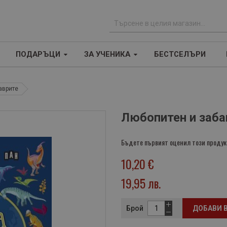
Т
ъ
ПОДАРЪЦИ
ЗА УЧЕНИКА
БЕСТСЕЛЪРИ
р
с
е
аврите
н
е
Любопитен и заба
Бъдете първият оценил този продук
10,20 €
19,95 лв.
Брой
ДОБАВИ 