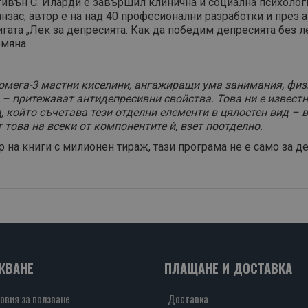
ивън С. Иларди е завършил клинична и социална психологи
зас, автор е на над 40 професионални разработки и през а
игата „Лек за депресията. Как да победим депресията без 
омяна.
омега-3 мастни киселини, ангажиращи ума занимания, физ
 – притежават антидепресивни свойства. Това ни е извест
 който съчетава тези отделни елементи в цялостен вид – 
 това на всеки от компонентите ѝ, взет поотделно.
 на книги с милионен тираж, тази програма не е само за д
ЖВАНЕ
ПЛАЩАНЕ И ДОСТАВКА
овия за ползване
Доставка