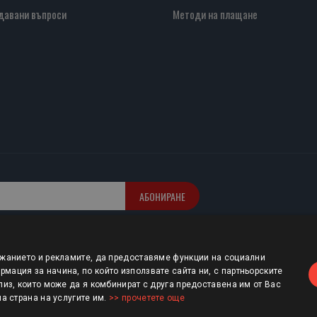
давани въпроси
Методи на плащане
АБОНИРАНЕ
ржанието и рекламите, да предоставяме функции на социални
мация за начина, по който използвате сайта ни, с партньорските
лиз, които може да я комбинират с друга предоставена им от Вас
ша страна на услугите им.
>> прочетете още