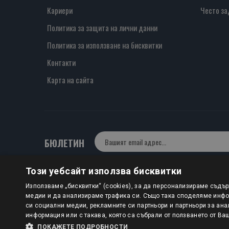
Кариери
Често за
Политика за защита на лични данни
Политика за използване на бисквитки
Контакти
Карта на сайта
БЮЛЕТИН
Този уебсайт използва бисквитки
Авторско право © 2025 HERMESBOOKS.BG
Използваме „бисквитки“ (cookies), за да персонализираме съдъ
медии и да анализираме трафика си. Също така споделяме инфор
1 EUR = 1.95583 BGN
си социални медии, рекламните си партньори и партньори за ана
информация или с такава, която са събрали от ползването от Ва
ПОКАЖЕТЕ ПОДРОБНОСТИ