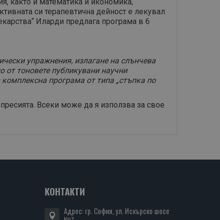
я, както и математика и икономика,
ктивната си терапевтична дейност е лекувал
лекарства“ Иларди предлага програма в 6
ически упражнения, излагане на слънчева
но от тоновете публикувани научни
в комплексна програма от типа „стъпка по
епресията. Всеки може да я използва за свое
КОНТАКТИ
Адрес: гр. София, ул. Искърско шосе
№7