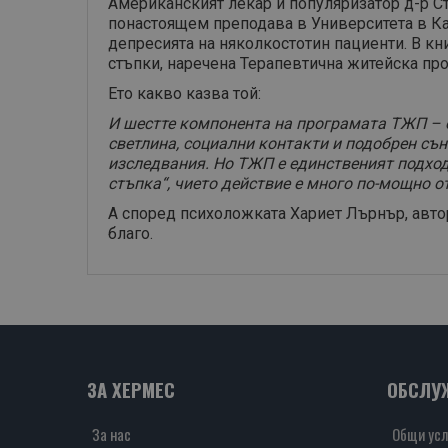
Американският лекар и популяризатор д-р Ст
понастоящем преподава в Университета в Кан
депресията на няколкостотин пациенти. В кн
стъпки, наречена Терапевтична житейска пр
Ето какво казва той:
И шестте компонента на програмата ТЖП – 
светлина, социални контакти и подобрен сън
изследвания. Но ТЖП е единственият подход,
стъпка“, чието действие е много по-мощно от
А според психоложката Хариет Лърнър, автор
благо.
ЗА ХЕРМЕС
ОБСЛУ
За нас
Общи усл