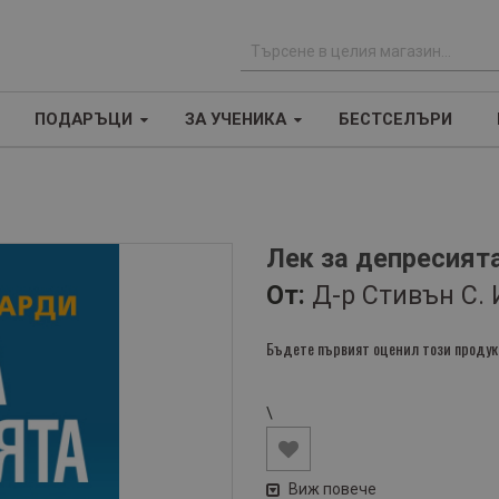
Т
ъ
ПОДАРЪЦИ
ЗА УЧЕНИКА
БЕСТСЕЛЪРИ
р
с
е
н
е
Лек за депресият
От:
Д-р Стивън С.
Бъдете първият оценил този продук
\
Виж повече