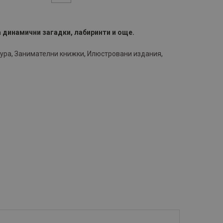
а динамични загадки, лабиринти и още.
тура
,
Занимателни книжки
,
Илюстровани издания
,