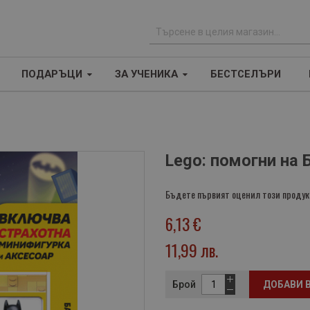
Т
ъ
ПОДАРЪЦИ
ЗА УЧЕНИКА
БЕСТСЕЛЪРИ
р
с
е
н
е
Lego: помогни на 
Бъдете първият оценил този продук
6,13 €
11,99 лв.
Брой
ДОБАВИ 