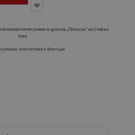
стапокалиптичен роман в духа на „Сблъсък“ на Стивън
Кинг
и романи
,
Фантастика и Фентъзи