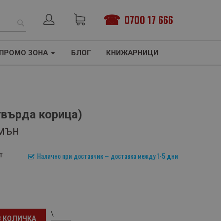
0700 17 666
ТЪРСЕНЕ
ПРОМО ЗОНА
БЛОГ
КНИЖАРНИЦИ
твърда корица)
мън
т
Налично при доставчик – доставка между 1-5 дни
\
В КОЛИЧКА