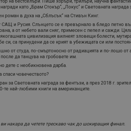
тор на бестселъри. Пише хоръри, трилъри, научна фантастик
награди като „Брам Стокър“, „Локус“ и Световната награда 
н роман в духа на „Сблъсък“ на Стивън Кинг.
 САЩ и Русия. Слънцето се е превърнало в бледо петно въ
тровна, а от небето вали сняг, примесен с пепел и сажди. Ц
 някогашната цивилизация вилнеят зловещи болести, мутира
е си, са принудени да се крият в убежищата си или постоян
ашно от студа, по-смъртоносно от радиацията и по-лошо от 
 после да танцува на гробовете им.
но дете с необикновена дарба.
да спаси човечеството?
ран за Световната награда за фентъзи, а през 2018 г. зрит
00-те най-любими книги на американците.
ви накара да четете трескаво чак до шокиращия финал.