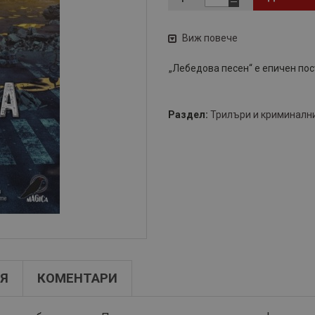
Виж повече
„Лебедова песен“ е епичен по
Раздел:
Трилъри и криминалн
Я
КОМЕНТАРИ