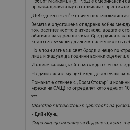
Робърт Маккамън (р. 1952) е американски ав
произведенията му са отличени с престижни 
„Лебедова песен“ е епичен постапокалиптиче
Земята е опустошена от ядрена война между
ток, растителността е изчезнала, водата е о
обятията на ядрената зима. Сред руините на
които са съумели да запазят човешкото в себ
Но в този загиващ свят броди и нещо по-стр
лица и жадува да подчини всички оцелели, а
И единственият, който може да го спре, е ед
Но дали силите му ще бъдат достатъчни, за 
Романът е отличен с „Брам Стокър“ и номини
мрежа на САЩ) го определят като една от 1
***
Шеметно пътешествие в царството на ужаса.
- Дийн Кунц
Смразяващо видение за бъдещето, което ще 