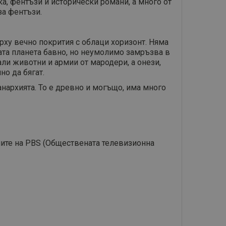
а, фентъзи и исторически романи, а много от
за фентъзи.
рху вечно покрития с облаци хоризонт. Няма
ялата планета бавно, но неумолимо замръзва в
ли животни и армии от мародери, а онези,
но да бягат.
анархията. То е древно и могъщо, има много
елите на PBS (Обществената телевизионна