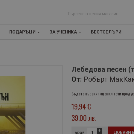
Т
ъ
ПОДАРЪЦИ
ЗА УЧЕНИКА
БЕСТСЕЛЪРИ
р
с
е
н
е
Лебедова песен (
От:
Робърт МакКа
Бъдете първият оценил този продук
19,94 €
39,00 лв.
Брой
ДОБАВИ 