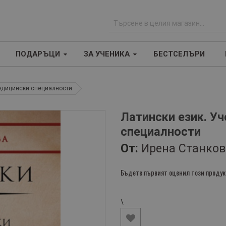
Т
ъ
ПОДАРЪЦИ
ЗА УЧЕНИКА
БЕСТСЕЛЪРИ
р
с
е
медицински специалности
н
е
Латински език. У
специалности
От:
Ирена Станков
Бъдете първият оценил този продук
\