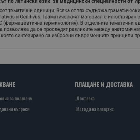
кът по латински език за медицински специалности от Ир
сет тематични единици. Всяка от тях съдържа граматическ
tivus и Genitivus. Граматическият материал е илюстриран с
и С (фармацевтична терминология). В отделните тематични 
ва позволява да се проследят разликите между анатомичнат
в която синтезирано са изброени съвременните принципи пр
ЖВАНЕ
ПЛАЩАНЕ И ДОСТАВКА
овия за ползване
Доставка
давани въпроси
Методи на плащане