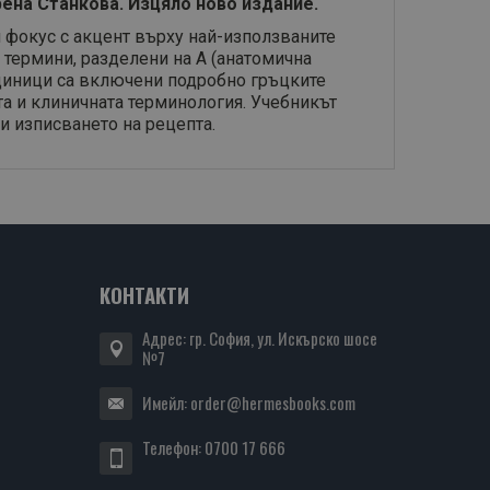
ена Станкова. Изцяло ново издание.
и фокус с акцент върху най-използваните
 термини, разделени на А (анатомична
единици са включени подробно гръцките
а и клиничната терминология. Учебникът
и изписването на рецепта.
КОНТАКТИ
Адрес: гр. София, ул. Искърско шосе
№7
Имейл:
order@hermesbooks.com
Телефон:
0700 17 666