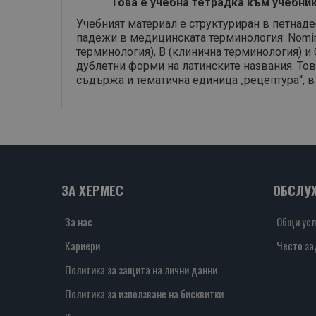
Това е учебна тетрадка към учебни
Учебният материал е структуриран в петнаде
падежи в медицинската терминология: Nomina
терминология), В (клинична терминология) 
дублетни форми на латинските названия. То
съдържа и тематична единица „рецептура“, 
ЗА ХЕРМЕС
ОБСЛУ
За нас
Общи усл
Кариери
Често за
Политика за защита на лични данни
Политика за използване на бисквитки