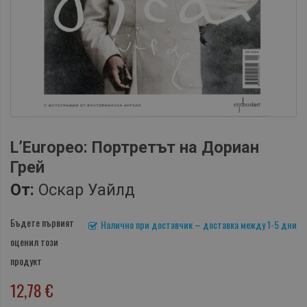
L’Еuropeo: Портретът на Дориан
Грей
От:
Оскар Уайлд
Бъдете първият
Налично при доставчик – доставка между 1-5 дни
оценил този
продукт
12,78 €