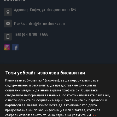
Адрес: гр. София, ул. Искърско шосе №7
Имейл:
order@hermesbooks.com
Телефон:
0700 17 666
Този уебсайт използва бисквитки
БЮЛЕТИН
Използваме „бисквитки“ (cookies), за да персонализираме
съдържанието и рекламите, да предоставяме функции на
социални медии и да анализираме трафика си. Също така
АБОНИРАНЕ
споделяме информация за начина, по който използвате сайта ни,
с партньорските си социални медии, рекламните си партньори и
партньори за анализ, които може да я комбинират с друга
предоставена им от Вас информация или с такава, която са
Авторско право © 2025 HERMESBOOKS.BG
събрали от ползването от Ваша страна на услугите им.
>>