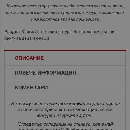
Кукленият театър ще развие въображението на най-малките,
ще ги постави в различни ситуации и ще им даде възможност
а измислят нов край на приказката.
Раздел:
Книги
,
Детска литература
,
Илюстровани издания
,
Книги за деца и юноши
ОПИСАНИЕ
ПОВЕЧЕ ИНФОРМАЦИЯ
КОМЕНТАРИ
В тази кутия ще намерите книжка с адаптация на
класическа приказка в комбинация с осем
фигурки от дебел картон.
"Огледалце, огледалце на стената, коя е най-
красива на земята?" Разберете отговора и