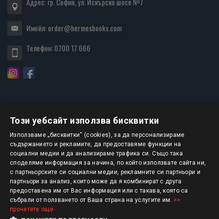
Адрес: гр. София, ул. Искърско шосе №7
Имейл:
order@hermesbooks.com
Телефон:
0700 17 666
Този уебсайт използва бисквитки
БЮЛЕТИН
Използваме „бисквитки“ (cookies), за да персонализираме
съдържанието и рекламите, да предоставяме функции на
социални медии и да анализираме трафика си. Също така
АБОНИРАНЕ
споделяме информация за начина, по който използвате сайта ни,
с партньорските си социални медии, рекламните си партньори и
партньори за анализ, които може да я комбинират с друга
предоставена им от Вас информация или с такава, която са
Авторско право © 2025 HERMESBOOKS.BG
събрали от ползването от Ваша страна на услугите им.
>>
прочетете още
1 EUR = 1.95583 BGN