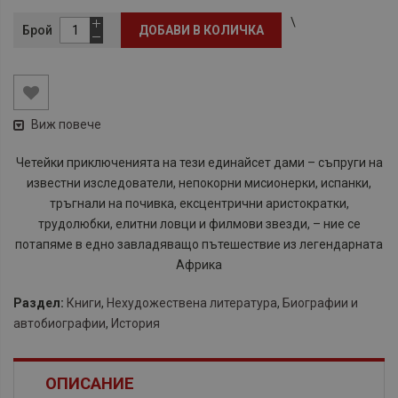
\
Брой
ДОБАВИ В КОЛИЧКА
Виж повече
​Четейки приключенията на тези единайсет дами – съпруги на
известни изследователи, непокорни мисионерки, испанки,
тръгнали на почивка, ексцентрични аристократки,
трудолюбки, елитни ловци и филмови звезди, – ние се
потапяме в едно завладяващо пътешествие из легендарната
Африка
Раздел:
Книги
,
Нехудожествена литература
,
Биографии и
автобиографии
,
История
ОПИСАНИЕ