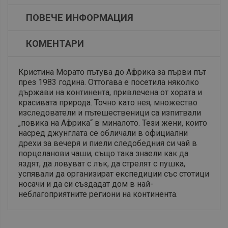
ПОВЕЧЕ ИНФОРМАЦИЯ
КОМЕНТАРИ
Кристина Морато пътува до Африка за първи път
през 1983 година. Оттогава е посетила няколко
държави на континента, привлечена от хората и
красивата природа. Точно като нея, множество
изследователи и пътешественици са изпитвали
„повика на Африка“ в миналото. Тези жени, които
насред джунглата се обличали в официални
дрехи за вечеря и пиели следобедния си чай в
порцеланови чаши, също така знаели как да
яздят, да ловуват с лък, да стрелят с пушка,
успявали да организират експедиции със стотици
носачи и да си създадат дом в най-
неблагоприятните региони на континента.