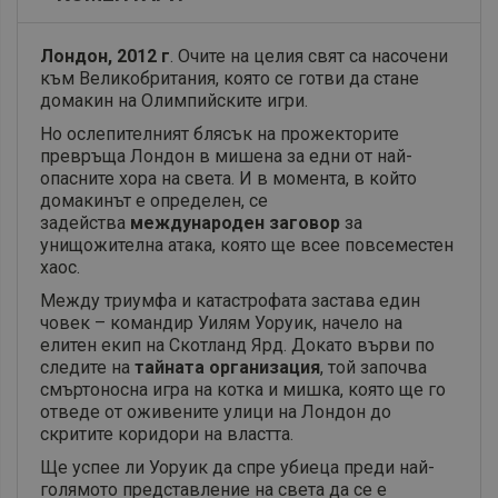
Лондон, 2012 г
. Очите на целия свят са насочени
към Великобритания, която се готви да стане
домакин на Олимпийските игри.
Но ослепителният блясък на прожекторите
превръща Лондон в мишена за едни от най-
опасните хора на света. И в момента, в който
домакинът е определен, се
задейства
международен заговор
за
унищожителна атака, която ще всее повсеместен
хаос.
Между триумфа и катастрофата застава един
човек – командир Уилям Уоруик, начело на
елитен екип на Скотланд Ярд. Докато върви по
следите на
тайната организация
, той започва
смъртоносна игра на котка и мишка, която ще го
отведе от оживените улици на Лондон до
скритите коридори на властта.
Ще успее ли Уоруик да спре убиеца преди най-
голямото представление на света да се е