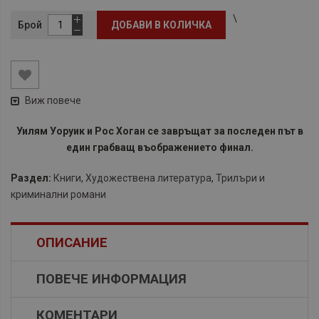
\
Брой
ДОБАВИ В КОЛИЧКА
Виж повече
Уилям Уоруик и Рос Хоган се завръщат за последен път в
един грабващ въображението финал.
Раздел:
Книги
,
Художествена литература
,
Трилъри и
криминални романи
ОПИСАНИЕ
ПОВЕЧЕ ИНФОРМАЦИЯ
КОМЕНТАРИ