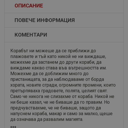
ОПИСАНИЕ
ПОВЕЧЕ ИНФОРМАЦИЯ
КОМЕНТАРИ
Корабът ни можеше да се приближи до
плажовете и тъй като никой не ни виждаше,
можехме да застанем до други кораби, да
виждаме какво става във вътрешността им.
Можехме да се доближим много до
пристанищата, за да наблюдаваме от борда
хората, новите сгради, огромните промени, които
претърпяваха градовете, полята, целият свят.
Само че никога не слизахме от кораба. Никой не
ни беше казал, че не биваше да го правим. Но
предчувствахме, че не биваше, защото да
напуснем кораба, макар и само за малко, щеше
да означава да развалим магията.
***