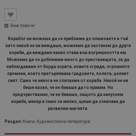
Виж повече
Корабът ни можеше да се приближи до плажовете и тъй
като никой не ни виждаше, можехме да застанем до други
кораби, да виждаме какво става във вътрешността им.
Можехме да се доближим много до пристанищата, за да
наблюдаваме от борда хората, новите сгради, огромните
промени, които претърпяваха градовете, полята, целият
свят. Само че никога не слизахме от кораба. Никой не ни
беше казал, че не биваше да го правим. Но
предчувствахме, че не биваше, защото да напуснем
кораба, макар и само за малко, щеше да означава да
развалим магията.
Раздел:
Книги
,
Художествена литература