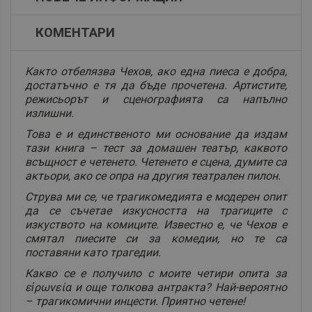
КОМЕНТАРИ
Както отбелязва Чехов, ако една пиеса е добра,
достатъчно е тя да бъде прочетена. Артистите,
режисьорът и сценографията са напълно
излишни.
Това е и единственото ми основание да издам
тази книга – тест за домашен театър, каквото
всъщност е четенето. Четенето е сцена, думите са
актьори, ако се опра на другия театрален пилон.
Струва ми се, че трагикомедията е модерен опит
да се съчетае изкусността на трагиците с
изкуството на комиците. Известно е, че Чехов е
смятал пиесите си за комедии, но те са
поставяни като трагедии.
Какво се е получило с моите четири опита за
εἰρωνεία и още толкова антракта? Най-вероятно
– трагикомични инцести. Приятно четене!