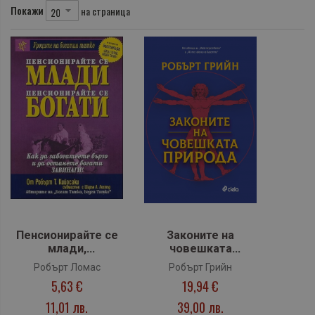
Покажи
на страница
Пенсионирайте се
Законите на
млади,
човешката
пенсионирайте се
природа
Робърт Ломас
Робърт Грийн
богати
5,63 €
19,94 €
11,01 лв.
39,00 лв.