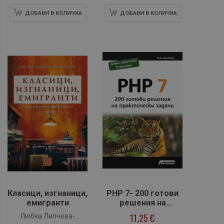
ДОБАВИ В КОЛИЧКА
ДОБАВИ В КОЛИЧКА
Класици, изгнаници,
PHP 7- 200 готови
емигранти
решения на
практически
11,25 €
Любка Липчева-
задачи-