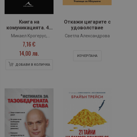
Книга на
Откажи цигарите с
комуникацията. 43
удоволствие
идеи как да
Микаел Крогерус,
Светла Александрова
общуваме по-
7,16 €
Роман Чепелер
добре
14,00 лв.
ИЗЧЕРПАНA
ДОБАВИ В КОЛИЧКА