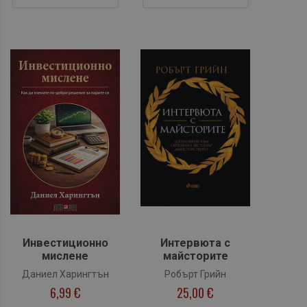
Инвестиционно
Интервюта с
мислене
майсторите
Даниел Харингтън
Робърт Грийн
6,99 €
25,00 €