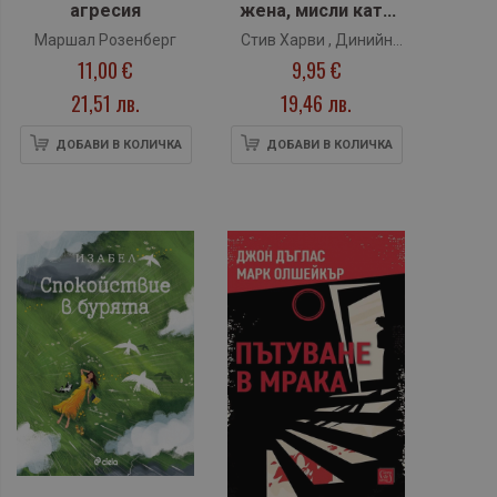
агресия
жена, мисли като
мъж
Маршал Розенберг
Стив Харви , Динийн
11,00 €
9,95 €
Милнър
21,51 лв.
19,46 лв.
ДОБАВИ В КОЛИЧКА
ДОБАВИ В КОЛИЧКА