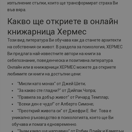
изпълнение стъпки, които ще трансформират страха Ви
във вяра.
Какво ще откриете в онлайн
книжарница Хермес
Този вид литература Ви обучава как да станете архитекти
на собствения си живот. В раздела за психология, ХЕРМЕС
Ви предлага най-известните автори на книги за
себепознание, поведенческа и позитивна литература.
Онлайн или в книжарници ХЕРМЕС можете да откриете
любимите си книги на достъпни цени:
"Мисли като монах" от Джей Шети;
"За какво сте гладни?" от Дийпак Чопра;
"Правила за добър живот" от Ричард Темплар;
"Всеки ден е чудо!" от Алберто Симоне;
"Преоткрий живота си" от Джефри Е. Янг. Това е
уникално ръководство в психологията, което ще Ви
обучава и помага едновременно.
"Знам какво ще направиш" от Робин Дрийк и Камерън