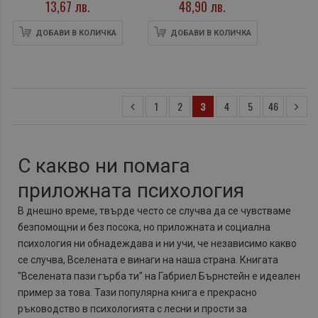
13,67 лв.
48,90 лв.
ДОБАВИ В КОЛИЧКА
ДОБАВИ В КОЛИЧКА
1
2
3
4
5
46
С какво ни помага
приложната психология
В днешно време, твърде често се случва да се чувстваме
безпомощни и без посока, но приложната и социална
психология ни обнадеждава и ни учи, че независимо какво
се случва, Вселената е винаги на наша страна. Книгата
"Вселената пази гърба ти" на Габриел Бърнстейн е идеален
пример за това. Тази популярна книга е прекрасно
ръководство в психологията с лесни и прости за