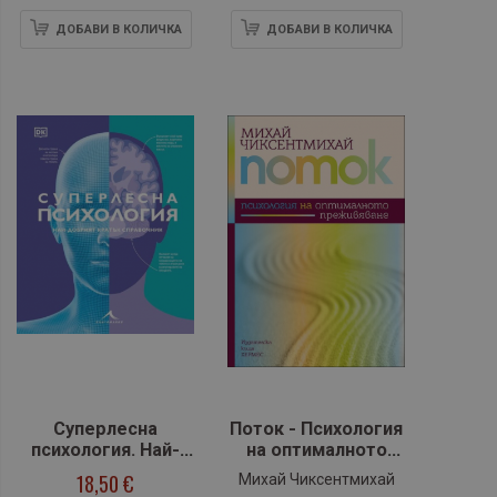
ДОБАВИ В КОЛИЧКА
ДОБАВИ В КОЛИЧКА
Суперлесна
Поток - Психология
психология. Най-
на оптималното
добрият кратък
преживяване
18,50 €
Михай Чиксентмихай
справочник