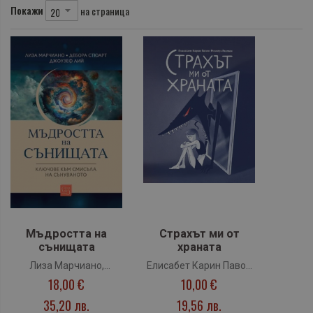
Покажи
на страница
Мъдростта на
Страхът ми от
сънищата
храната
Лиза Марчиано,
Елисабет Карин Павон
18,00 €
10,00 €
Дебора Стюарт,
Рюмер-Рютен
Джоузеф Лий
35,20 лв.
19,56 лв.