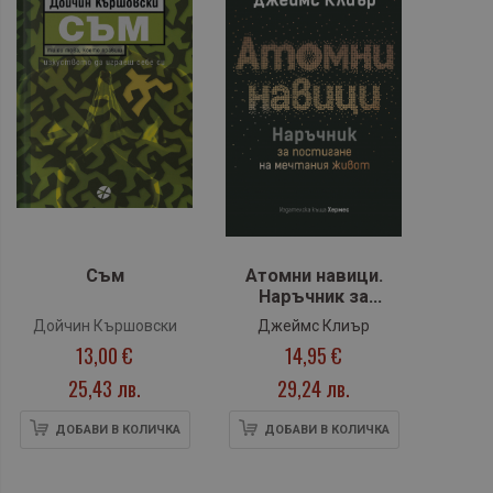
Съм
Атомни навици.
Наръчник за
постигане на
Дойчин Кършовски
Джеймс Клиър
мечтания живот
13,00 €
14,95 €
(твърда
подвързия)
25,43 лв.
29,24 лв.
ДОБАВИ В КОЛИЧКА
ДОБАВИ В КОЛИЧКА