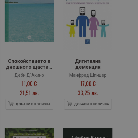
Спокойствието е
Дигитална
днешното щастие.
деменция
Как да го
Деби Д`Акино
Манфред Шпицер
постигнем за 5
11,00 €
17,00 €
минути
21,51 лв.
33,25 лв.
ДОБАВИ В КОЛИЧКА
ДОБАВИ В КОЛИЧКА