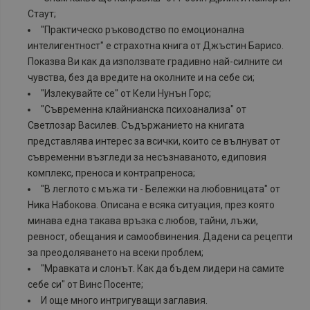
Стаут;
"Практическо ръководство по емоционална
интелигентност" е страхотна книга от Джъстин Барисо.
Показва Ви как да използвате градивно най-силните си
чувства, без да вредите на околните и на себе си;
"Излекувайте се" от Кели Нунън Горс;
"Съвременна клайнианска психоанализа" от
Светлозар Василев. Съдържанието на книгата
представлява интерес за всички, които се вълнуват от
съвременни възгледи за несъзнаваното, едиповия
комплекс, преноса и контрапреноса;
"В леглото с мъжа ти - Бележки на любовницата" от
Ника Набокова. Описана е всяка ситуация, през която
минава една такава връзка с любов, тайни, лъжи,
ревност, обещания и самообвинения. Дадени са рецепти
за преодоляването на всеки проблем;
"Мравката и слонът. Как да бъдем лидери на самите
себе си" от Винс Посенте;
И още много интригуващи заглавия.