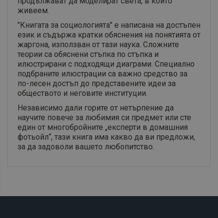
продължават да моделират света, в който
живеем.
"Книгата за социологията" е написана на достъпен
език и съдържа кратки обяснения на понятията от
жаргона, използван от тази наука. Сложните
теории са обяснени стъпка по стъпка и
илюстрирани с подходящи диаграми. Специално
подбраните илюстрации са важно средство за
по-лесен достъп до представените идеи за
обществото и неговите институции.
Независимо дали горите от нетърпение да
научите повече за любимия си предмет или сте
един от многобройните „експерти в домашния
фотьойл“, тази книга има какво да ви предложи,
за да задоволи вашето любопитство.