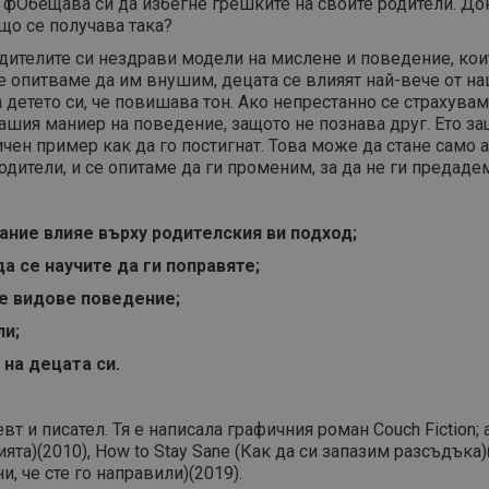
 фОбещава си да избегне грешките на своите родители. Док
що се получава така?
одителите си нездрави модели на мислене и поведение, кои
е опитваме да им внушим, децата се влияят най-вече от н
а детето си, че повишава тон. Ако непрестанно се страхува
ашия маниер на поведение, защото не познава друг. Ето защ
чен пример как да го постигнат. Това може да стане само
дители, и се опитаме да ги променим, за да не ги предадем
ание влияе върху родителския ви подход;
а се научите да ги поправяте;
те видове поведение;
ли;
 на децата си.
т и писател. Тя е написала графичния роман Couch Fiction; a 
ята)(2010), How to Stay Sane (Как да си запазим разсъдъка)
и, че сте го направили)(2019).