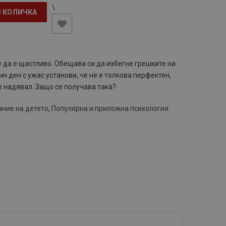
\
В КОЛИЧКА
у да е щастливо. Обещава си да избегне грешките на
н ден с ужас установи, че не е толкова перфектен,
е надявал. Защо се получава така?
ние на детето
,
Популярна и приложна психология