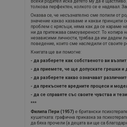
Всеки родител иска детето му да е щастливо.
толкова перфектен, колкото се е надявал. За
Оказва се, че несъзнателно сме попили от р
значение какво казваме и какви принципи с
проблем с крясъци, няма как да се караме н
ни да притежава самоувереност. То копира н
независими личности, трябва да им дадем ли
поведение, които сме наследили от своите ро
Книгата ще ви помогне:
- да разберете как собственото ви възпит
- да приемете, че ще допускате грешки и д
- да разберете какво означават различни
- да прекъснете вредните процеси и моде
- да се справяте със своите чувства и тези
***
Филипа Пери (1957)
е британски психотерапев
кушетката: графична приказка за психотерапи
да бяха прочели (а децата ви ще са благодарн