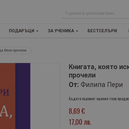
Т
ъ
ПОДАРЪЦИ
ЗА УЧЕНИКА
БЕСТСЕЛЪРИ
р
с
е
 да бяха прочели
н
е
Книгата, която ис
прочели
От:
Филипа Пери
Бъдете първият оценил този продук
8,69 €
17,00 лв.