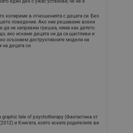
ато един ден с ужас установи, че не е
то копираме в отношенията с децата си. Без
ашето поведение. Ако ние решаваме всеки
ме да не направим грешка, няма как детето
о, ако искаме децата ни да са щастливи и
 ако осъзнаем деструктивните модели на
 на децата си.
graphic tale of psychotherapy (Фантастика от
(2012) и Книгата, която искате родителите ви