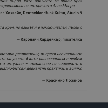
чия съдба, като най-често го прави чрез
микрокосмоса на автори като Алис Мънро.
га Хохвайс, Deutschlandfunk Kultur, Studio 9
а края, но езикът ѝ е изключителен, пълен с
— Каролайн Хардейкър, писателка
напълно реалистични, въпреки неочакваните
ата на успеха й като разпознаваем и любим
ни и актуални – съхранение на човешкото в
циално-битови девиантни практики, и всичко
— Красимир Лозанов