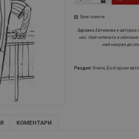
Виж повече
Здравка Евтимова е авторка с
нас. Най-четената и обичанат
най-накрая да сп
Раздел:
Книги
,
Български авт
Я
КОМЕНТАРИ