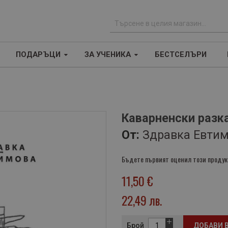
Т
ъ
ПОДАРЪЦИ
ЗА УЧЕНИКА
БЕСТСЕЛЪРИ
р
с
е
н
е
Каварненски разк
От:
Здравка Евти
Бъдете първият оценил този продук
11,50 €
22,49 лв.
Брой
ДОБАВИ 