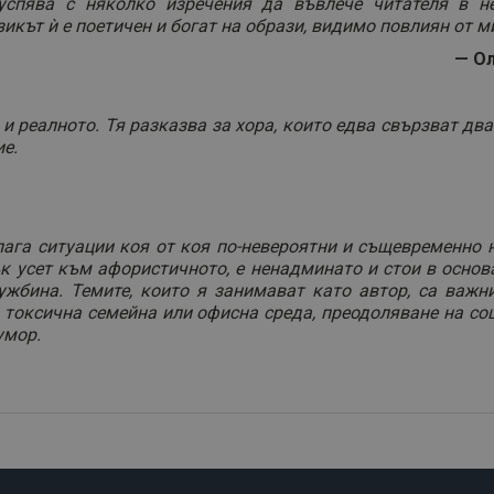
спява с няколко изречения да въвлече читателя в не
зикът ѝ е поетичен и богат на образи, видимо повлиян от 
— Ол
 реалното. Тя разказва за хора, които едва свързват дват
е.
ага ситуации коя от коя по-невероятни и същевременно 
ък усет към афористичното, е ненадминато и стои в основ
ужбина. Темите, които я занимават като автор, са важ
 токсична семейна или офисна среда, преодоляване на со
умор.