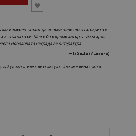
 извънмерен талант да описва човечността, скрита в
а в страната си. Може би е време автор от България
ечели Нобеловата награда за литература.
— laSexta (Испания)
ори
,
Художествена литература
,
Съвременна проза