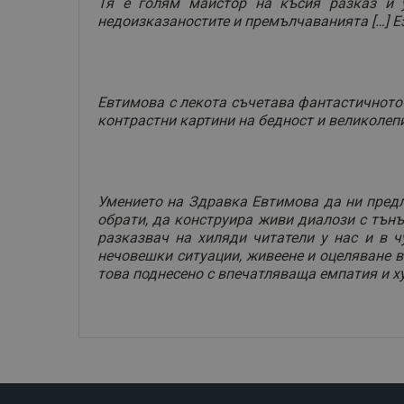
Тя е голям майстор на късия разказ и у
недоизказаностите и премълчаванията […] Е
Евтимова с лекота съчетава фантастичното и
контрастни картини на бедност и великолепи
Умението на Здравка Евтимова да ни предл
обрати, да конструира живи диалози с тън
разказвач на хиляди читатели у нас и в ч
нечовешки ситуации, живеене и оцеляване в
това поднесено с впечатляваща емпатия и х