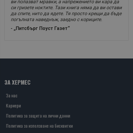
ви полазват мравки, а напрежението ви кара да
си гризете ноктите. Тази книга няма да ви остави
да спите, нито да ядете. Тя просто крещи да бъде
погълната наведнъж, заедно с кориците.
- „Питсбърг Поуст Газет“
ЗА ХЕРМЕС
За нас
Кариери
Политика за защита на лични данни
Политика за използване на бисквитки