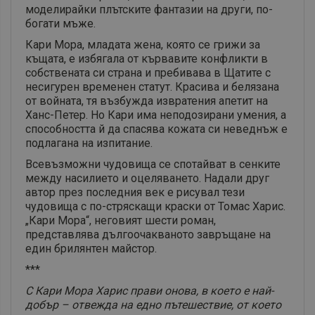
моделирайки плътските фантазии на други, по-
богати мъже.
Кари Мора, младата жена, която се грижи за
къщата, е избягала от кървавите конфликти в
собствената си страна и пребивава в Щатите с
несигурен временен статут. Красива и белязана
от войната, тя възбужда извратения апетит на
Ханс-Петер. Но Кари има неподозирани умения, а
способността й да спасява кожата си неведнъж е
подлагана на изпитание.
Всевъзможни чудовища се спотайват в сенките
между насилието и оцеляването. Надали друг
автор през последния век е рисувал тези
чудовища с по-стряскащи краски от Томас Харис.
„Кари Мора“, неговият шести роман,
представлява дългоочакваното завръщане на
един брилянтен майстор.
***
С Кари Мора Харис прави онова, в което е най-
добър – отвежда на едно пътешествие, от което