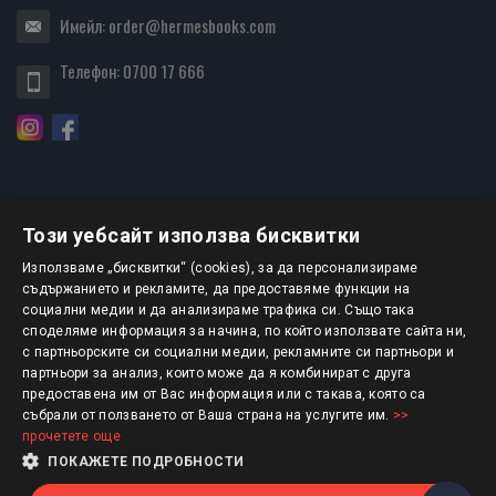
Имейл:
order@hermesbooks.com
Телефон:
0700 17 666
Този уебсайт използва бисквитки
БЮЛЕТИН
Използваме „бисквитки“ (cookies), за да персонализираме
съдържанието и рекламите, да предоставяме функции на
социални медии и да анализираме трафика си. Също така
АБОНИРАНЕ
споделяме информация за начина, по който използвате сайта ни,
с партньорските си социални медии, рекламните си партньори и
партньори за анализ, които може да я комбинират с друга
предоставена им от Вас информация или с такава, която са
Авторско право © 2025 HERMESBOOKS.BG
събрали от ползването от Ваша страна на услугите им.
>>
прочетете още
1 EUR = 1.95583 BGN
ПОКАЖЕТЕ ПОДРОБНОСТИ