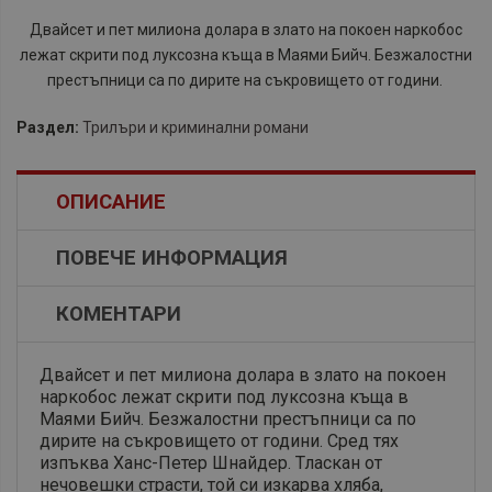
Двайсет и пет милиона долара в злато на покоен наркобос
лежат скрити под луксозна къща в Маями Бийч. Безжалостни
престъпници са по дирите на съкровището от години.
Раздел:
Трилъри и криминални романи
ОПИСАНИЕ
ПОВЕЧЕ ИНФОРМАЦИЯ
КОМЕНТАРИ
Двайсет и пет милиона долара в злато на покоен
наркобос лежат скрити под луксозна къща в
Маями Бийч. Безжалостни престъпници са по
дирите на съкровището от години. Сред тях
изпъква Ханс-Петер Шнайдер. Тласкан от
нечовешки страсти, той си изкарва хляба,