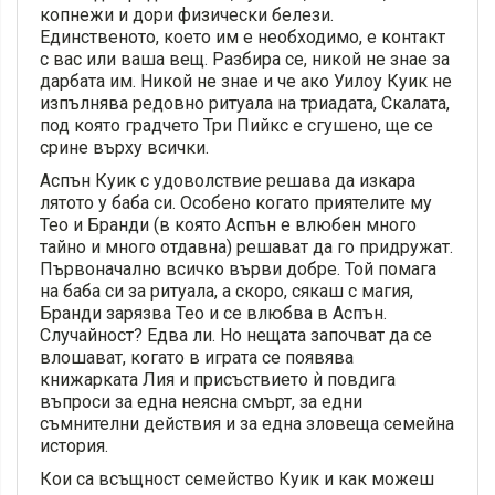
копнежи и дори физически белези.
Единственото, което им е необходимо, е контакт
с вас или ваша вещ. Разбира се, никой не знае за
дарбата им. Никой не знае и че ако Уилоу Куик не
изпълнява редовно ритуала на триадата, Скалата,
под която градчето Три Пийкс е сгушено, ще се
срине върху всички.
Аспън Куик с удоволствие решава да изкара
лятото у баба си. Особено когато приятелите му
Тео и Бранди (в която Аспън е влюбен много
тайно и много отдавна) решават да го придружат.
Първоначално всичко върви добре. Той помага
на баба си за ритуала, а скоро, сякаш с магия,
Бранди зарязва Тео и се влюбва в Аспън.
Случайност? Едва ли. Но нещата започват да се
влошават, когато в играта се появява
книжарката Лия и присъствието ѝ повдига
въпроси за една неясна смърт, за едни
съмнителни действия и за една зловеща семейна
история.
Кои са всъщност семейство Куик и как можеш