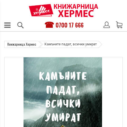
0700 17 666
Книжарница Хермес
Камъните падат, всички умират