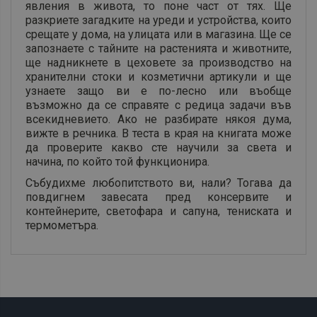
явления в живота, то поне част от тях. Ще
разкриете загадките на уреди и устройства, които
срещате у дома, на улицата или в магазина. Ще се
запознаете с тайните на растенията и животните,
ще надникнете в цеховете за производство на
хранителни стоки и козметични артикули и ще
узнаете защо ви е по-лесно или въобще
възможно да се справяте с редица задачи във
всекидневието. Ако не разбирате някоя дума,
вижте в речника. В теста в края на книгата може
да проверите какво сте научили за света и
начина, по който той функционира.
Събудихме любопитството ви, нали? Тогава да
повдигнем завесата пред консервите и
контейнерите, светофара и сапуна, тениската и
термометъра.