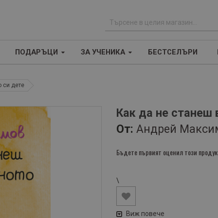
Т
ъ
ПОДАРЪЦИ
ЗА УЧЕНИКА
БЕСТСЕЛЪРИ
р
с
е
о си дете
н
е
Как да не станеш 
От:
Андрей Макси
Бъдете първият оценил този продук
\
Виж повече