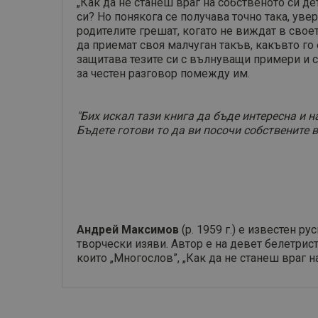
„Как да не станеш враг на собственото си дет
си? Но понякога се получава точно така, ув
родителите грешат, когато не виждат в свое
да приемат своя малчуган такъв, какъвто го 
защитава тезите си с вълнуващи примери и с
за честен разговор помежду им.
"Бих искал тази книга да бъде интересна и н
Бъдете готови то да ви посочи собствените в
Андрей Максимов
(р. 1959 г.) е известен р
творчески изяви. Автор е на девет белетрис
които „Многослов”, „Как да не станеш враг на