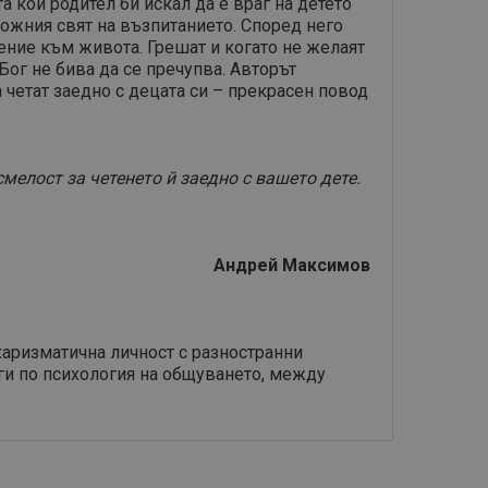
а кой родител би искал да е враг на детето
ложния свят на възпитанието. Според него
шение към живота. Грешат и когато не желаят
Бог не бива да се пречупва. Авторът
 четат заедно с децата си – прекрасен повод
смелост за четенето й заедно с вашето дете.
Андрей Максимов
 харизматична личност с разностранни
иги по психология на общуването, между