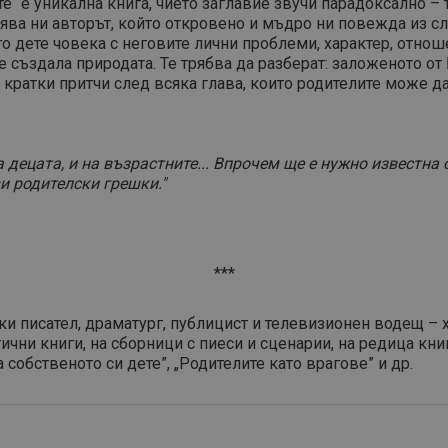
е“ е уникална книга, чието заглавие звучи парадоксално – т
ерява ни авторът, който откровено и мъдро ни повежда из с
то дете човека с неговите лични проблеми, характер, отно
е създала природата. Те трябва да разберат: заложеното от 
 кратки притчи след всяка глава, които родителите може да
а децата, и на възрастните... Впрочем ще е нужно известна 
и родителски грешки."
***
уски писател, драматург, публицист и телевизионен водещ –
тични книги, на сборници с пиеси и сценарии, на редица кн
 собственото си дете”, „Родителите като врагове” и др.