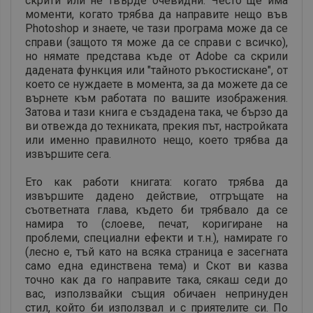
скрити или не твърде очевидни. Често ще има
моменти, когато трябва да направите нещо във
Photoshop и знаете, че тази програма може да се
справи (защото тя може да се справи с всичко),
но нямате представа къде от Adobe са скрили
дадената функция или "тайното ръкостискане", от
което се нуждаете в момента, за да можете да се
върнете към работата по вашите изображения.
Затова и тази книга е създадена така, че бързо да
ви отвежда до техниката, прекия път, настройката
или именно правилното нещо, което трябва да
извършите сега.
Ето как работи книгата: когато трябва да
извършите дадено действие, отгръщате на
съответната глава, където би трябвало да се
намира то (слоеве, печат, коригиране на
проблеми, специални ефекти и т.н.), намирате го
(лесно е, тъй като на всяка страница е засегната
само една единствена тема) и Скот ви казва
точно как да го направите така, сякаш седи до
вас, използвайки същия обичаен непринуден
стил, който би използвал и с приятелите си. По