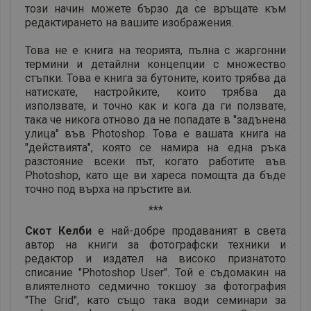
този начин можете бързо да се връщате към
редактирането на вашите изображения.
Това не е книга на теорията, пълна с жаргонни
термини и детайлни концепции с множество
стъпки. Това е книга за бутоните, които трябва да
натискате, настройките, които трябва да
използвате, и точно как и кога да ги ползвате,
така че никога отново да не попадате в "задънена
улица" във Photoshop. Това е вашата книга на
"действията", която се намира на една ръка
разстояние всеки път, когато работите във
Photoshop, като ще ви хареса помощта да бъде
точно под върха на пръстите ви.
***
Скот Келби
е най-добре продаваният в света
автор на книги за фотографски техники и
редактор и издател на високо признатото
списание "Photoshop User". Той е съдомакин на
влиятелното седмично токшоу за фотография
"The Grid", като също така води семинари за