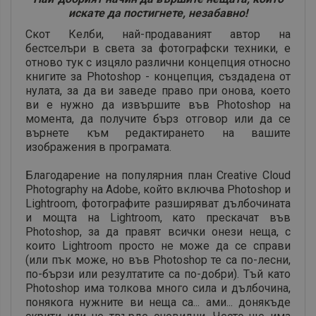
искате да постигнете, незабавно!
Скот Келби, най-продаваният автор на
бестселъри в света за фотографски техники, е
отново тук с изцяло различни концепция относно
книгите за Photoshop - концепция, създадена от
нулата, за да ви заведе право при онова, което
ви е нужно да извършите във Photoshop на
момента, да получите бърз отговор или да се
върнете към редактирането на вашите
изображения в програмата.
Благодарение на популярния план Creative Cloud
Photography на Adobe, който включва Photoshop и
Lightroom, фотографите разширяват дълбочината
и мощта на Lightroom, като прескачат във
Photoshop, за да правят всички онези неща, с
които Lightroom просто не може да се справи
(или пък може, но във Photoshop те са по-лесни,
по-бързи или резултатите са по-добри). Тъй като
Photoshop има толкова много сила и дълбочина,
понякога нужните ви неща са... ами... донякъде