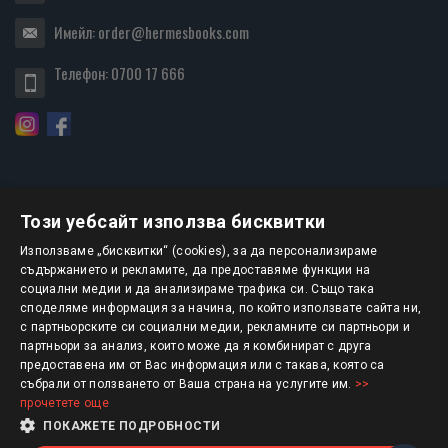
Имейл:
order@hermesbooks.com
Телефон:
0700 17 666
Този уебсайт използва бисквитки
БЮЛЕТИН
Използваме „бисквитки“ (cookies), за да персонализираме
съдържанието и рекламите, да предоставяме функции на
социални медии и да анализираме трафика си. Също така
АБОНИРАНЕ
споделяме информация за начина, по който използвате сайта ни,
с партньорските си социални медии, рекламните си партньори и
партньори за анализ, които може да я комбинират с друга
предоставена им от Вас информация или с такава, която са
Авторско право © 2025 HERMESBOOKS.BG
събрали от ползването от Ваша страна на услугите им.
>>
прочетете още
1 EUR = 1.95583 BGN
ПОКАЖЕТЕ ПОДРОБНОСТИ