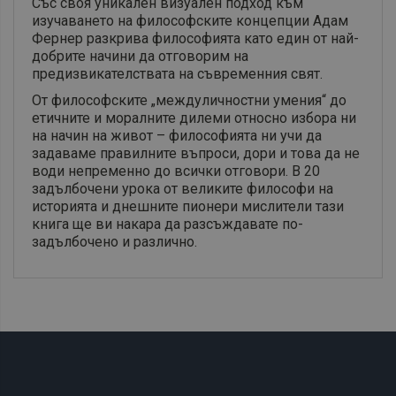
Със своя уникален визуален подход към
изучаването на философските концепции Адам
Фернер разкрива философията като един от най-
добрите начини да отговорим на
предизвикателствата на съвременния свят.
От философските „междуличностни умения“ до
етичните и моралните дилеми относно избора ни
на начин на живот – философията ни учи да
задаваме правилните въпроси, дори и това да не
води непременно до всички отговори. В 20
задълбочени урока от великите философи на
историята и днешните пионери мислители тази
книга ще ви накара да разсъждавате по-
задълбочено и различно.