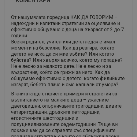
КОМЕНТАРИ
От нашумялата поредица КАК ДА ГОВОРИМ –
надеждни и изпитани стратегии за оцеляване и
ефективно общуване с деца на възраст от 2 до 7
години.
Всеки родител, учител или детегледач е имал
моменти на безсилие. Как да реагира, когато
детето не иска да си мие зъбите? Или когато
буйства? Или хвърля всичко, което му попадне?
Не е лесно за малкото дете. Не е лесно и за
възрастния, който се грижи за него. Как да
общуваме ефективно с детето, когато филийките
изгарят, бебето плаче и сме капнали от умора?
В книгата ще откриете примери и стратегии за
възпитанието на малките деца – ужасните
двегодишни, опърничавите тригодишни, дивите
четиригодишни, дръзките петгодишни,
егоистичните шестгодишни и
полуцивилизованите седемгодишни. Тя ще ви
покаже как да се справяте със специфичните
предизвикателства, с които се сблъсква всеки