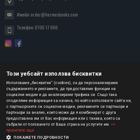
Имейл:
order@hermesbooks.com
Телефон:
0700 17 666
Този уебсайт използва бисквитки
БЮЛЕТИН
Използваме „бисквитки“ (cookies), за да персонализираме
съдържанието и рекламите, да предоставяме функции на
социални медии и да анализираме трафика си. Също така
АБОНИРАНЕ
споделяме информация за начина, по който използвате сайта ни,
с партньорските си социални медии, рекламните си партньори и
партньори за анализ, които може да я комбинират с друга
предоставена им от Вас информация или с такава, която са
Авторско право © 2025 HERMESBOOKS.BG
събрали от ползването от Ваша страна на услугите им.
>>
прочетете още
1 EUR = 1.95583 BGN
ПОКАЖЕТЕ ПОДРОБНОСТИ