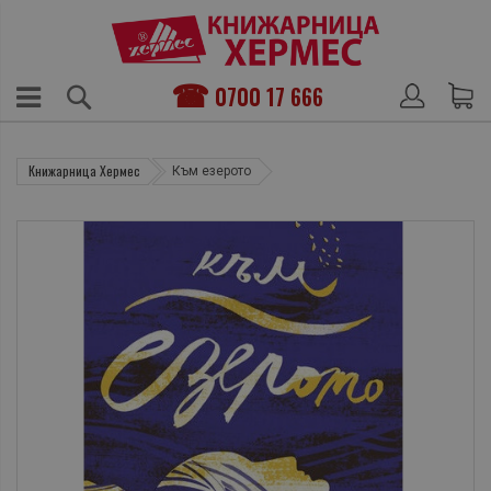
0700 17 666
Книжарница Хермес
Към езерото