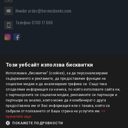
Имейл:
order@hermesbooks.com
Телефон:
0700 17 666
Този уебсайт използва бисквитки
БЮЛЕТИН
Използваме „бисквитки“ (cookies), за да персонализираме
съдържанието и рекламите, да предоставяме функции на
социални медии и да анализираме трафика си. Също така
АБОНИРАНЕ
споделяме информация за начина, по който използвате сайта ни,
с партньорските си социални медии, рекламните си партньори и
партньори за анализ, които може да я комбинират с друга
предоставена им от Вас информация или с такава, която са
Авторско право © 2025 HERMESBOOKS.BG
събрали от ползването от Ваша страна на услугите им.
>>
прочетете още
1 EUR = 1.95583 BGN
ПОКАЖЕТЕ ПОДРОБНОСТИ