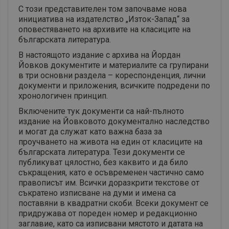
С този представителен том започваме нова
инициатива на издателство „Изток-Запад“ за
оповестяването на архивите на класиците на
българската литература.
В настоящото издание с архива на Йордан
Йовков документите и материалите са групирани
в три основни раздела – кореспонденция, лични
документи и приложения, всичките подредени по
хронологичен принцип.
Включените тук документи са най-пълното
издание на Йовковото документално наследство
и могат да служат като важна база за
проучването на живота на един от класиците на
българската литература. Тези документи се
публикуват цялостно, без каквито и да било
съкращения, като е осъвременен частично само
правописът им. Всички доразкрити текстове от
съкратено изписване на думи и имена са
поставяни в квадратни скоби. Всеки документ се
придружава от пореден номер и редакционно
заглавие, като са изписвани мястото и датата на