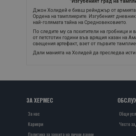
"Изгубеният град на тамп
Джон Холидей е бивш рейнджър от армията н
Ордена на тамплиерите. Изгубеният дневни
най-голямата тайна на Средновековието.
По следите му са похитители на гробници и
от петстотин години във врящия казан на Ам
свещения артефакт, взет от първите тампли
Дали манията на Холидей да преследва исти
ЗА ХЕРМЕС
ОБСЛУ
За нас
Общи усл
Кариери
Често за
Политика за защита на лични данни