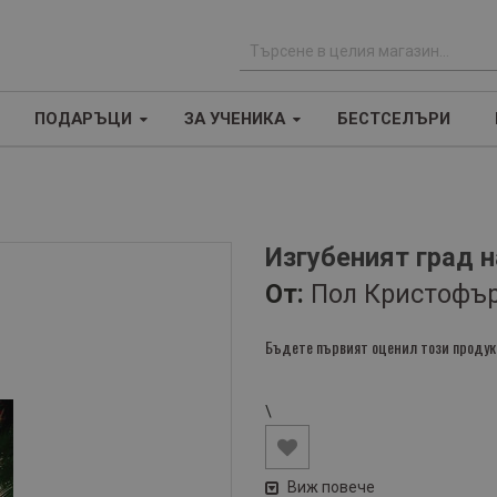
Т
ъ
ПОДАРЪЦИ
ЗА УЧЕНИКА
БЕСТСЕЛЪРИ
р
с
е
н
е
Изгубеният град 
От:
Пол Кристофъ
Бъдете първият оценил този продук
\
Виж повече