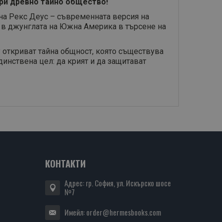
ри древно тайно общество!
на Рекс Деус – съвременната версия на
 в джунглата на Южна Америка в търсене на
 откриват тайна общност, която съществува
инствена цел: да крият и да защитават
КОНТАКТИ
Адрес: гр. София, ул. Искърско шосе
№7
Имейл:
order@hermesbooks.com