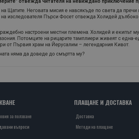
лиерите" отвежда читателя на невиждано приключение п
а Щатите. Неговата мисия е навсякъде по света да пречи 
к на изследователя Пърси Фосет отвежда Холидей дълбоко
 враждебно настроени местни племена. Холидей и екипът му
азония. Потомците на рицарите тамплиери живеят с една-ед
ери от Първия храм на Йерусалим – легендарния Кивот.
ната няма да доведе до смъртта му?
ЖВАНЕ
ПЛАЩАНЕ И ДОСТАВКА
овия за ползване
Доставка
давани въпроси
Методи на плащане