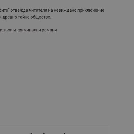
ерите" отвежда читателя на невиждано приключение
и древно тайно общество.
илъри и криминални романи