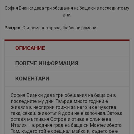
София Бианки дава три обещания на баща си в последните му
дни.
Раздел:
Съвременна проза
,
Любовни романи
ОПИСАНИЕ
ПОВЕЧЕ ИНФОРМАЦИЯ
КОМЕНТАРИ
София Бианки дава три обещания на баща си в
последните му дни. Твърде много години е
живяла в неспирни грижи за него и се чувства
така, сякаш животът ѝ дори не е започнал. Затова
оставя мъгливия Остров и отива в слънчева
Италия – в родния град на баща си Монтелиберта.
Там, където той е срещнал майка ѝ, където се е