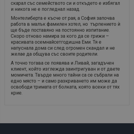
скарал със семейството си и откъдето е избягал
и никога не е погледнал назад.
Монтелиберта е късче от рая, а София започва
работа в малък фамилен хотел, но търпението ѝ
ще бъде поставяно на постоянно изпитание.
Скоро отново намира за кого да се грижи –
красивата осемнайсетгодишна Еми. Тя е
напуснала дома си след огромен скандал и не
желае да общува със своите родители.
А точно тогава се появява и Ливай, загадъчен
клиент, който изглежда заинтригуван и от двете
момичета. Твърде много тайни са се събрали на
едно място – и само разкриването им може да
освободи тримата от болката, която всеки от тях
крие.