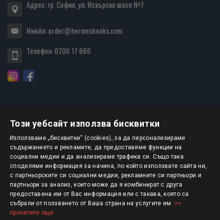
Адрес: гр. София, ул. Искърско шосе №7
Имейл:
order@hermesbooks.com
Телефон:
0700 17 666
Този уебсайт използва бисквитки
БЮЛЕТИН
Използваме „бисквитки“ (cookies), за да персонализираме
съдържанието и рекламите, да предоставяме функции на
социални медии и да анализираме трафика си. Също така
АБОНИРАНЕ
споделяме информация за начина, по който използвате сайта ни,
с партньорските си социални медии, рекламните си партньори и
партньори за анализ, които може да я комбинират с друга
предоставена им от Вас информация или с такава, която са
Авторско право © 2025 HERMESBOOKS.BG
събрали от ползването от Ваша страна на услугите им.
>>
прочетете още
1 EUR = 1.95583 BGN