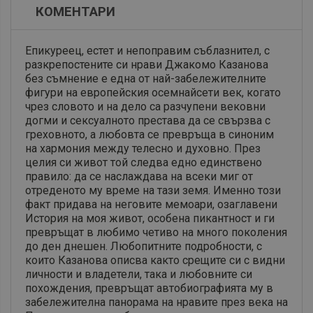
КОМЕНТАРИ
Епикуреец, естет и непоправим съблазнител, с
разкрепостените си нрави Джакомо Казанова
без съмнение е една от най-забележителните
фигури на европейския осемнайсети век, когато
чрез словото и на дело са разчупени вековни
догми и сексуалното престава да се свързва с
греховното, а любовта се превръща в синоним
на хармония между телесно и духовно. През
целия си живот той следва едно единствено
правило: да се наслаждава на всеки миг от
отреденото му време на тази земя. Именно този
факт придава на неговите мемоари, озаглавени
История на моя живот, особена пикантност и ги
превръщат в любимо четиво на много поколения
до ден днешен. Любопитните подробности, с
които Казанова описва както срещите си с видни
личности и владетели, така и любовните си
похождения, превръщат автобиографията му в
забележителна панорама на нравите през века на