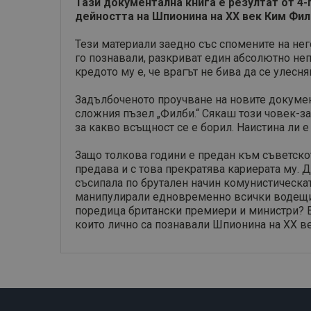
Тази документална книга е резултат от 4
дейността на Шпионина на ХХ век Ким Фил
Тези материали заедно със спомените на него
го познавали, разкриват един абсолютно неп
кредото му е, че врагът не бива да се улес
Задълбоченото проучване на новите документ
сложния пъзел „Филби.“ Сякаш този човек-з
за какво всъщност се е борил. Наистина ли 
Защо толкова години е предан към съветскот
предава и с това прекратява кариерата му. 
съсипала по брутален начин комунистическата
манипулирали едновременно всички водещи п
поредица британски премиери и министри? Вс
които лично са познавали Шпионина на ХХ ве