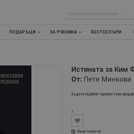
Т
ъ
ПОДАРЪЦИ
ЗА УЧЕНИКА
БЕСТСЕЛЪРИ
р
с
е
н
е
Истината за Ким 
От:
Петя Минкова
Бъдете първият оценил този продук
\
Виж повече