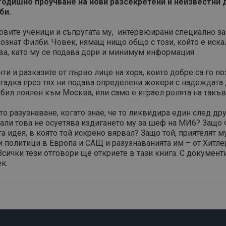
-годишно проучване на нови разсекретени и неизвестни 
би.
вите ученици и съпругата му, интервюирани специално за кн
ознат Филби. Човек, нямащ нищо общо с този, който е искал
нява, като му се подава дори и минимум информация.
и и разказите от първо лице на хора, които добре са го п
агадка през тях ни подава определени жокери с надеждата 
е бил лоялен към Москва, или само е играел ролята на такъ
о разузнаване, когато знае, че то ликвидира един след др
Дали това не осуетява издигането му за шеф на МИ6? Защо
 идея, в която той искрено вярвал? Защо той, приятелят м
олитици в Европа и САЩ и разузнаванията им – от Хитлер 
ички тези отговори ще откриете в тази книга. С документи 
к.