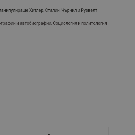
манипулираше Хитлер, Сталин, Чърчил и Рузвелт
ографии и автобиографии
,
Социология и политология