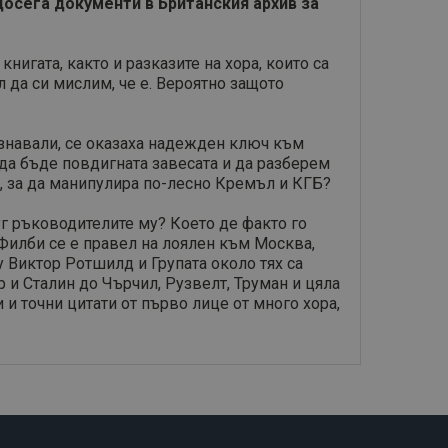
досега документи в Британския архив за
игата, както и разказите на хора, които са
 да си мислим, че е. Вероятно защото
ознавали, се оказаха надежден ключ към
да бъде повдигната завесата и да разберем
в, за да манипулира по-лесно Кремъл и КГБ?
уг ръководителите му? Което де факто го
 Филби се е правел на лоялен към Москва,
у Виктор Ротшилд и Групата около тях са
и Сталин до Чърчил, Рузвелт, Труман и цяла
и точни цитати от първо лице от много хора,