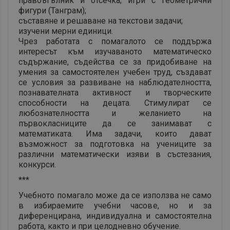
правоъгълник и отсечка; игри с геометрични
фигури (Танграм);
съставяне и решаване на текстови задачи;
изучени мерни единици.
Чрез работата с помагалото се поддържа
интересът към изучаваното математическо
съдържание, съдейства се за придобиване на
умения за самостоятелен учебен труд, създават
се условия за развиване на наблюдателността,
познавателната активност и творческите
способности на децата. Стимулират се
любознателността и желанието на
първокласниците да се занимават с
математиката. Има задачи, които дават
възможност за подготовка на учениците за
различни математически изяви в състезания,
конкурси.
***
Учебното помагало може да се използва не само
в избираемите учебни часове, но и за
диференцирана, индивидуална и самостоятелна
работа, както и при целодневно обучение.