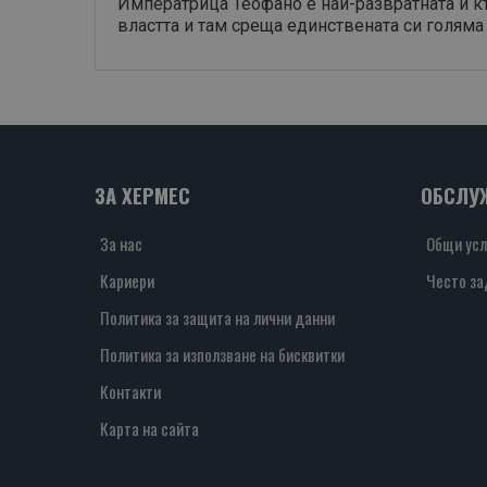
Императрица Теофано е най-развратната и къ
властта и там среща единствената си голяма
ЗА ХЕРМЕС
ОБСЛУ
За нас
Общи усл
Кариери
Често за
Политика за защита на лични данни
Политика за използване на бисквитки
Контакти
Карта на сайта