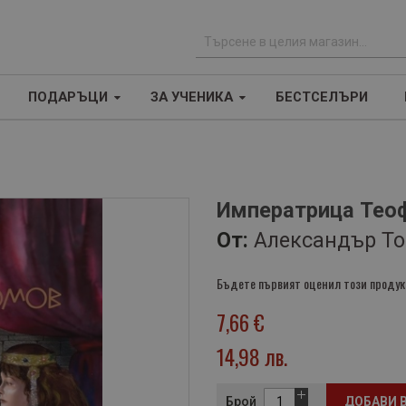
Т
ъ
ПОДАРЪЦИ
ЗА УЧЕНИКА
БЕСТСЕЛЪРИ
р
с
е
н
е
Императрица Тео
От:
Александър Т
Бъдете първият оценил този продук
7,66 €
14,98 лв.
Брой
ДОБАВИ 