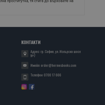
а проститутка, тя стига до върховете на
КОНТАКТИ
Адрес: гр. София, ул. Искърско шосе
№7
Имейл:
order@hermesbooks.com
Телефон:
0700 17 666