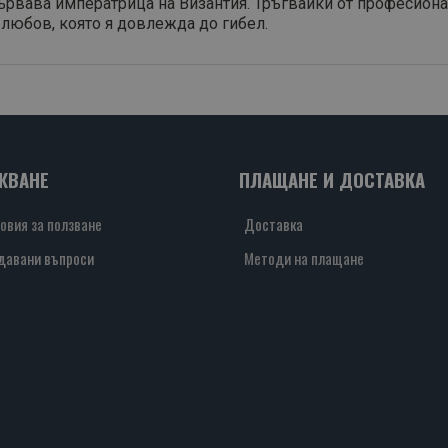
рвава императрица на Византия. Тръгвайки от професионалн
 любов, която я довлежда до гибел.
ЖВАНЕ
ПЛАЩАНЕ И ДОСТАВКА
овия за ползване
Доставка
давани въпроси
Методи на плащане