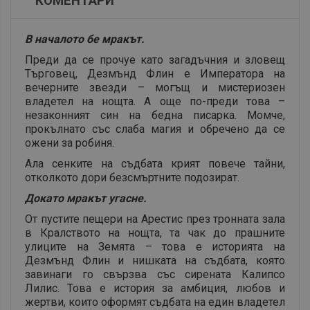
КОМЕНТАРИ
В началото бе мракът.
Преди да се прочуе като загадъчния и зловещ
Търговец, Дезмънд Флин е Императора на
вечерните звезди – могъщ и мистериозен
владетел на нощта. А още по-преди това –
незаконният син на бедна писарка. Момче,
прокълнато със слаба магия и обречено да се
ожени за робиня.
Ала сенките на съдбата крият повече тайни,
отколкото дори безсмъртните подозират.
Докато мракът угасне.
От пустите пещери на Арестис през тронната зала
в Кралството на нощта, та чак до прашните
улиците на Земята – това е историята на
Дезмънд Флин и нишката на съдбата, която
завинаги го свързва със сирената Калипсо
Лилис. Това е история за амбиция, любов и
жертви, които оформят съдбата на един владетел