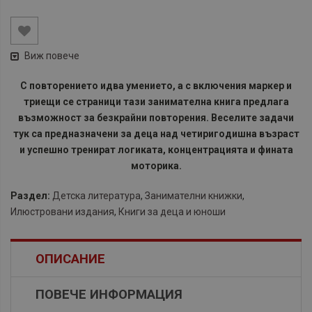
Виж повече
С повторението идва умението, а с включения маркер и
триещи се страници тази занимателна книга предлага
възможност за безкрайни повторения. Веселите задачи
тук са предназначени за деца над четиригодишна възраст
и успешно тренират логиката, концентрацията и фината
моторика.
Раздел:
Детска литература
,
Занимателни книжки
,
Илюстровани издания
,
Книги за деца и юноши
ОПИСАНИЕ
ПОВЕЧЕ ИНФОРМАЦИЯ