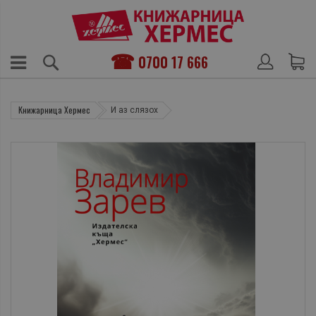
0700 17 666
Книжарница Хермес
И аз слязох