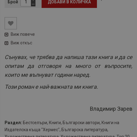
Брой
ДОБАВИ В КОЛИЧКА
Виж повече
Виж откъс
Сънувах, че трябва да напиша тази книга и да се
опитам да отговоря на много от въпросите,
които ме вълнуват години наред.
Този роман е най-важната ми книга.
Владимир Зарев
Раздел:
Бестселъри
,
Книги
,
Български автори
,
Книги на
Издателска къща "Хермес"
,
Българска литература
,
Художествена литература
,
Художествена литература
,
Топ 20