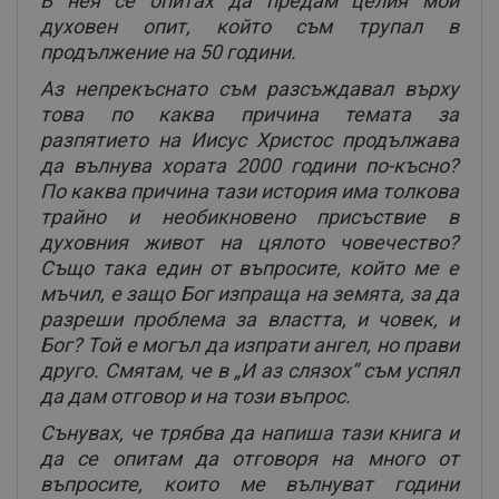
В нея се опитах да предам целия мой
духовен опит, който съм трупал в
продължение на 50 години.
Аз непрекъснато съм разсъждавал върху
това по каква причина темата за
разпятието на Иисус Христос продължава
да вълнува хората 2000 години по-късно?
По каква причина тази история има толкова
трайно и необикновено присъствие в
духовния живот на цялото човечество?
Също така един от въпросите, който ме е
мъчил, е защо Бог изпраща на земята, за да
разреши проблема за властта, и човек, и
Бог? Той е могъл да изпрати ангел, но прави
друго. Смятам, че в „И аз слязох“ съм успял
да дам отговор и на този въпрос.
Сънувах, че трябва да напиша тази книга и
да се опитам да отговоря на много от
въпросите, които ме вълнуват години