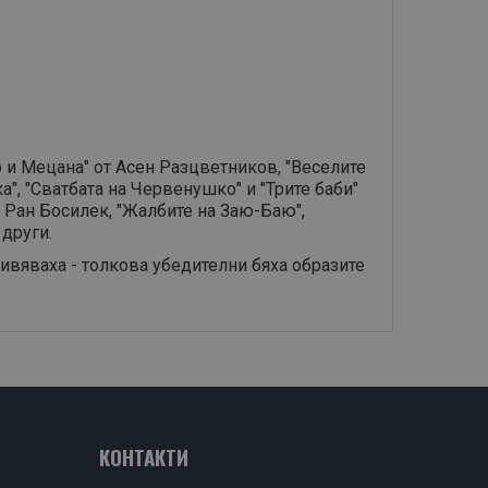
 и Мецана" от Асен Разцветников, "Веселите
а", "Сватбата на Червенушко" и "Трите баби"
т Ран Босилек, "Жалбите на Заю-Баю",
 други.
живяваха - толкова убедителни бяха образите
КОНТАКТИ