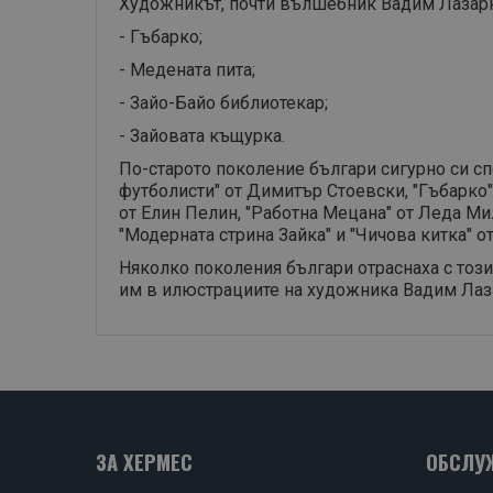
Художникът, почти вълшебник Вадим Лазарк
- Гъбарко;
- Медената пита;
- Зайо-Байо библиотекар;
- Зайовата къщурка.
По-старото поколение българи сигурно си сп
футболисти" от Димитър Стоевски, "Гъбарко" 
от Елин Пелин, "Работна Мецана" от Леда Ми
"Модерната стрина Зайка" и "Чичова китка" о
Няколко поколения българи отраснаха с този
им в илюстрациите на художника Вадим Лаз
ЗА ХЕРМЕС
ОБСЛУ