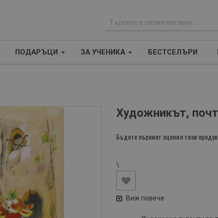
Т
ъ
ПОДАРЪЦИ
ЗА УЧЕНИКА
БЕСТСЕЛЪРИ
р
с
е
н
е
Художникът, поч
Бъдете първият оценил този продук
\
Виж повече