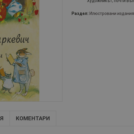
Художникът, почти въл
Раздел:
Илюстровани издания
Я
КОМЕНТАРИ