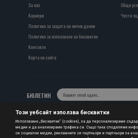
За нас
Общи усл
Кариери
Често за
Политика за защита на лични данни
Политика за използване на бисквитки
Контакти
Карта на сайта
БЮЛЕТИН
Този уебсайт използва бисквитки
Авторско право © 2025 HERMESBOOKS.BG
Използваме „бисквитки“ (cookies), за да персонализираме съдъ
медии и да анализираме трафика си. Също така споделяме инфор
1 EUR = 1.95583 BGN
си социални медии, рекламните си партньори и партньори за ана