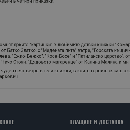
евич в четири приказки:
омнят ярките "картинки" в любимите детски книжки "Комар
от Батко Златко, с "Медената пита" вътре, "Горската къщичк
лева, "Ежко-Бежко", "Косе-Босе" и "Патиланско царство", о
т Чичо Стоян, "Дядовото магаренце" от Калина Малина и мн.
 чуден свят вътре в тези книжки, в които героите сякаш о
аркевич.
ЖВАНЕ
ПЛАЩАНЕ И ДОСТАВКА