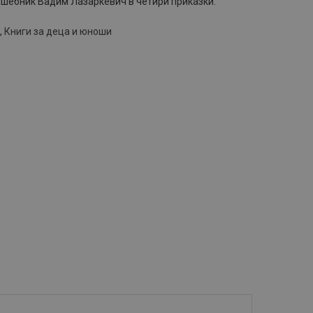
шебник Вадим Лазаркевич в четири приказки.
,
Книги за деца и юноши