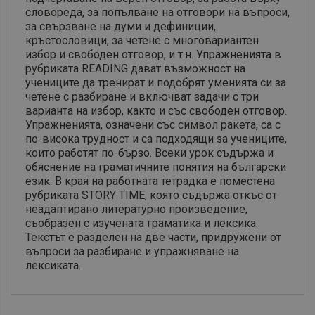
словореда, за попълване на отговори на въпроси,
за свързване на думи и дефиниции,
кръстословици, за четене с многовариантен
избор и свободен отговор, и т.н. Упражненията в
рубриката READING дават възможност на
учениците да тренират и подобрят уменията си за
четене с разбиране и включват задачи с три
варианта на избор, както и със свободен отговор.
Упражненията, означени със символ ракета, са с
по-висока трудност и са подходящи за учениците,
които работят по-бързо. Всеки урок съдържа и
обяснение на граматичните понятия на български
език. В края на работната тетрадка е поместена
рубриката STORY TIME, която съдържа откъс от
неадаптирано литературно произведение,
съобразен с изучената граматика и лексика.
Текстът е разделен на две части, придружени от
въпроси за разбиране и упражняване на
лексиката.