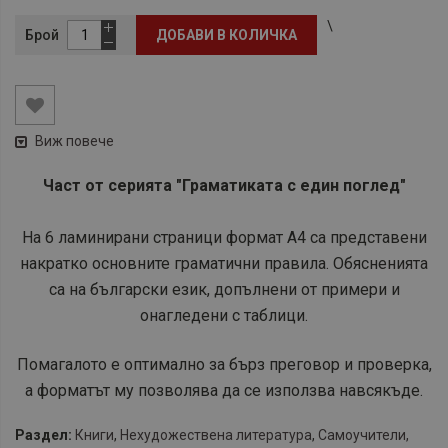
\
Брой
ДОБАВИ В КОЛИЧКА
Виж повече
​Част от серията "Граматиката с един поглед"
На 6 ламинирани страници формат А4 са представени
накратко основните граматични правила. Обясненията
са на български език, допълнени от примери и
онагледени с таблици.
Помагалото е оптимално за бърз преговор и проверка,
а форматът му позволява да се използва навсякъде.
Раздел:
Книги
,
Нехудожествена литература
,
Самоучители,