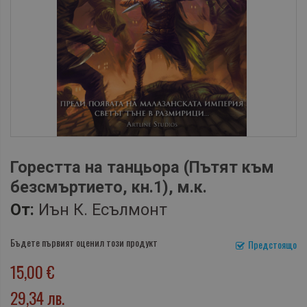
Горестта на танцьора (Пътят към
безсмъртието, кн.1), м.к.
От:
Иън К. Есълмонт
Бъдете първият оценил този продукт
Предстоящо
15,00 €
29,34 лв.