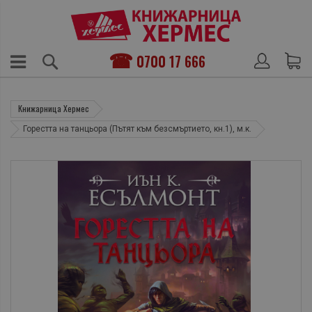
0700 17 666
Книжарница Хермес
Горестта на танцьора (Пътят към безсмъртието, кн.1), м.к.