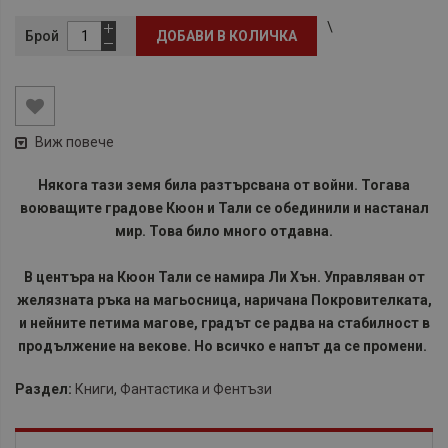
\
Брой
ДОБАВИ В КОЛИЧКА
Виж повече
Някога тази земя била разтърсвана от войни. Тогава
воюващите градове Кюон и Тали се обединили и настанал
мир. Това било много отдавна.
В центъра на Кюон Тали се намира Ли Хън. Управляван от
желязната ръка на магьосница, наричана Покровителката,
и нейните петима магове, градът се радва на стабилност в
продължение на векове. Но всичко е напът да се промени.
Раздел:
Книги
,
Фантастика и Фентъзи