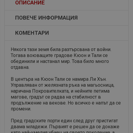
ОПИСАНИЕ
ПОВЕЧЕ ИНФОРМАЦИЯ
КОМЕНТАРИ
Някога тази земя била разтърсвана от войни.
Тогава воюващите градове Кюон и Тали се
обединили и настанал мир. Това било много
отдавна.
В центъра на Кюон Тали се намира Ли Хън.
Управляван от желязната ръка на магьосница,
наричана Покровителката, и нейните петима
магове, градът се радва на стабилност в
продължение на векове. Но всичко е напът да се
промени.
Пред градските порти един след друг пристигат
двама младежи. Първият е решен да се докаже
като най-умелия убиец на своето поколение, а