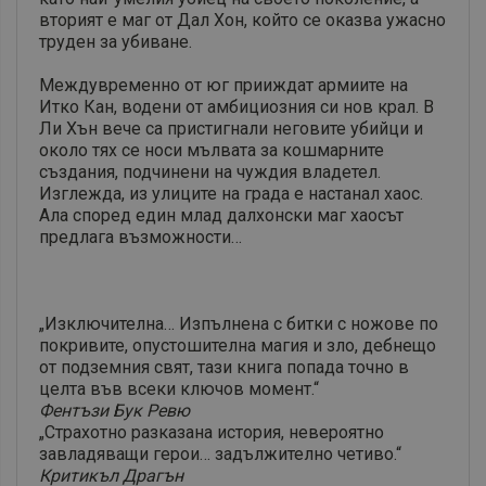
вторият e маг от Дал Хон, който се оказва ужасно
труден за убиване.
Междувременно от юг прииждат армиите на
Итко Кан, водени от амбициозния си нов крал. В
Ли Хън вече са пристигнали неговите убийци и
около тях се носи мълвата за кошмарните
създания, подчинени на чуждия владетел.
Изглежда, из улиците на града е настанал хаос.
Ала според един млад далхонски маг хаосът
предлага възможности…
„Изключителна… Изпълнена с битки с ножове по
покривите,
опустошителна магия и зло, дебнещо
от подземния свят, тази книга попада точно в
целта във всеки ключов момент.“
Фентъзи Бук Ревю
„Страхотно разказана история, невероятно
завладяващи герои… задължително четиво.“
Критикъл Драгън