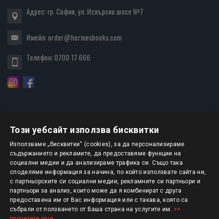
Адрес: гр. София, ул. Искърско шосе №7
Имейл:
order@hermesbooks.com
Телефон:
0700 17 666
Този уебсайт използва бисквитки
БЮЛЕТИН
Използваме „бисквитки“ (cookies), за да персонализираме
съдържанието и рекламите, да предоставяме функции на
социални медии и да анализираме трафика си. Също така
АБОНИРАНЕ
споделяме информация за начина, по който използвате сайта ни,
с партньорските си социални медии, рекламните си партньори и
партньори за анализ, които може да я комбинират с друга
предоставена им от Вас информация или с такава, която са
Авторско право © 2025 HERMESBOOKS.BG
събрали от ползването от Ваша страна на услугите им.
>>
прочетете още