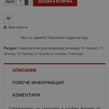
Брой
ДОБАВИ В КОЛИЧКА
Виж повече
Част от серията "Глаголите с един поглед"
Раздел:
Самоучители, разговорници, речници
,
10-ти клас
,
11-
ти клас
,
12-ти клас
,
5-ти клас
,
6-ти клас
,
7-ми клас
ОПИСАНИЕ
ПОВЕЧЕ ИНФОРМАЦИЯ
КОМЕНТАРИ
Спрежението на глаголите в удобен формат за