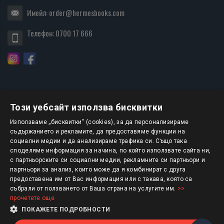
Имейл:
order@hermesbooks.com
Телефон:
0700 17 666
Този уебсайт използва бисквитки
БЮЛЕТИН
Използваме „бисквитки“ (cookies), за да персонализираме
съдържанието и рекламите, да предоставяме функции на
социални медии и да анализираме трафика си. Също така
АБОНИРАНЕ
споделяме информация за начина, по който използвате сайта ни,
с партньорските си социални медии, рекламните си партньори и
партньори за анализ, които може да я комбинират с друга
предоставена им от Вас информация или с такава, която са
Авторско право © 2025 HERMESBOOKS.BG
събрали от ползването от Ваша страна на услугите им.
>>
прочетете още
1 EUR = 1.95583 BGN
ПОКАЖЕТЕ ПОДРОБНОСТИ