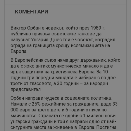
КОМЕНТАРИ
Виктор Орбан е човекът, който през 1989 г.
публично призова съветските танкове да
напуснат Унгария. Днес той е човекът, изградил
ограда на границата срещу ислямизацията на
Европа.
В Европейския съюз няма друг държавник, който
да е с ярко антикомунистическо минало и да е
ярък защитник на християнска Европа. За 10
години три поредни мандата е избиран с по две
трети от гласовете, а 30 години – за народен
представител.
Орбан направи чудеса в социалната политика.
Намали с 25% режийните за гражданите; даде 33
000 евро за трето дете и 6 години отпуск по
майчинство. Страната се сдоби с 1 милион нови
унгарски граждани и той я направи едно от най-
сигурните места за живеене в Европа. Постигна