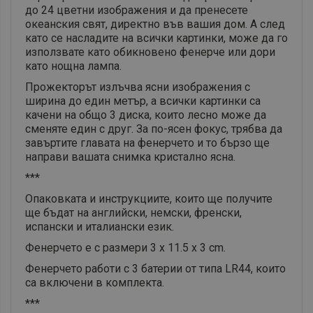
до 24 цветни изображения и да пренесете
океанския свят, директно във вашия дом. A след
като се насладите на всички картинки, може да го
използвате като обикновено фенерче или дори
като нощна лампа.
Прожекторът излъчва ясни изображения с
ширина до един метър, а всички картинки са
качени на общо 3 диска, които лесно може да
сменяте един с друг. За по-ясен фокус, трябва да
завъртите главата на фенерчето и то бързо ще
направи вашата снимка кристално ясна.
***
Опаковката и инструкциите, които ще получите
ще бъдат на английски, немски, френски,
испански и италиански език.
Фенерчето е с размери 3 х 11.5 х 3 cm.
Фенерчето работи с 3 батерии от типа LR44, които
са включени в комплекта.
***