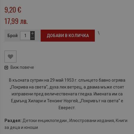
9,20 €
17,99 лв.
\
Брой
ДОБАВИ В КОЛИЧКА
Виж повече
В късната сутрин на 29 май 1953 г. слънцето бавно огрява
„Покрива на света“, духа лек ветрец, а двама мъже стоят
изправени пред величествената гледка. Имената им са
Едмънд Хилари и Тенсинг Норгей, „Покривът на света“ е
Еверест.
Раздел:
Детски енциклопедии
,
Илюстровани издания
,
Книги
за деца и юноши