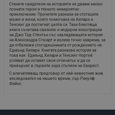
Станете свидетели на историята на двама малко
познати герои и тяхното невероятно
приключение. Прочетете разкази за стотиците
мъже и жени, които помогнаха на Хилари и
Тенсинг да постигнат целта си. Тази блестяща
книга съчетава свежите и модерни илюстрации
на Джо Тод-Стентън със завладяващата история
на Александра Стюарт и излиза точно навреме, за
да отбележи стогодишнината от рождението на
Едмънд Хилари. Книгата разказва история за
това как Едмънд Хилари и Тенсинг Норгей
успяват да оставят своя отпечатък и да се
превърнат в първите хора стъпили на Еверест.
С впечатляващ предговор от най-известния жив
изследовател на нашето време, сър Ранулф
Файнс.