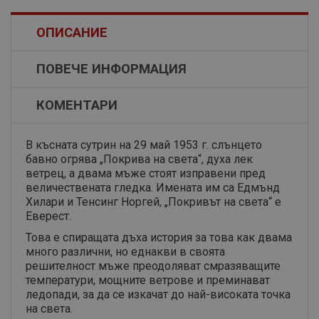
ОПИСАНИЕ
ПОВЕЧЕ ИНФОРМАЦИЯ
КОМЕНТАРИ
В късната сутрин на 29 май 1953 г. слънцето
бавно огрява „Покрива на света“, духа лек
ветрец, а двама мъже стоят изправени пред
величествената гледка. Имената им са Едмънд
Хилари и Тенсинг Норгей, „Покривът на света“ е
Еверест.
Това е спиращата дъха история за това как двама
много различни, но еднакви в своята
решителност мъже преодоляват смразяващите
температури, мощните ветрове и преминават
ледопади, за да се изкачат до най-високата точка
на света.