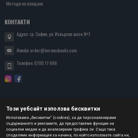
Методи на плащане
КОНТАКТИ
Адрес: гр. София, ул. Искърско шосе №7
Имейл:
order@hermesbooks.com
Телефон:
0700 17 666
Този уебсайт използва бисквитки
БЮЛЕТИН
Използваме „бисквитки“ (cookies), за да персонализираме
съдържанието и рекламите, да предоставяме функции на
социални медии и да анализираме трафика си. Също така
АБОНИРАНЕ
споделяме информация за начина, по който използвате сайта ни,