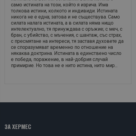
само истината на този, който я изрича. Има
толкова истини, колкото и индивиди. Истината
никога не е една; затова и не съществува. Само
силата налага истината, а в силата няма нищо
интелектуално, тя принуждава с оръжие; с меч, с
бран, с убийство, с мъчения, с шантаж, със страх,
с пресмятане на интереси, тя заставя духовете да
се споразумяват временно по отношение на
някаква доктрина. Истината в единствено число
е победа, поражение, в най-добрия случай
примирие. Но това не е нито истина, нито мир...
ЗА ХЕРМЕС