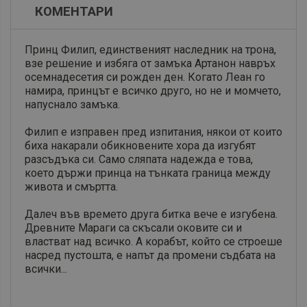
КОМЕНТАРИ
Принц Филип, единственият наследник на трона,
взе решение и избяга от замъка Артанон навръх
осемнадесетия си рожден ден. Когато Леан го
намира, принцът е всичко друго, но не и момчето,
напуснало замъка.
Филип е изправен пред изпитания, някои от които
биха накарали обикновените хора да изгубят
разсъдъка си. Само сляпата надежда е това,
което държи принца на тънката граница между
живота и смъртта.
Далеч във времето друга битка вече е изгубена.
Древните Мараги са скъсали оковите си и
властват над всичко.
А корабът, който се строеше
насред пустошта, е напът да промени съдбата на
всички...