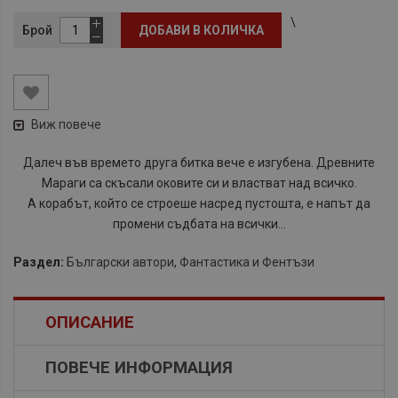
\
Брой
ДОБАВИ В КОЛИЧКА
Виж повече
Далеч във времето друга битка вече е изгубена. Древните
Мараги са скъсали оковите си и властват над всичко.
А корабът, който се строеше насред пустошта, е напът да
промени съдбата на всички...
Раздел:
Български автори
,
Фантастика и Фентъзи
ОПИСАНИЕ
ПОВЕЧЕ ИНФОРМАЦИЯ