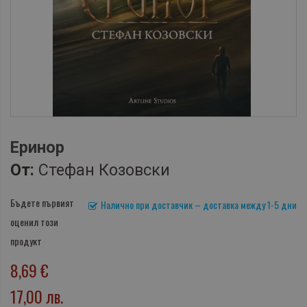
Еринор
От:
Стефан Козовски
Бъдете първият
Налично при доставчик – доставка между 1-5 дни
оценил този
продукт
8,69 €
17,00 лв.