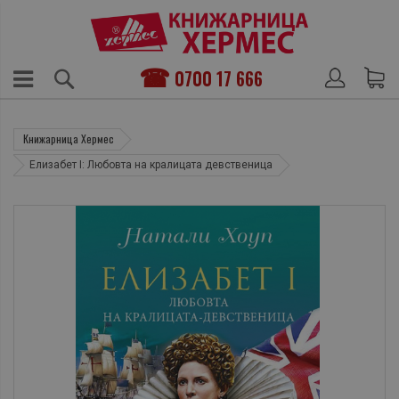
0700 17 666
Книжарница Хермес
Елизабет І: Любовта на кралицата девственица