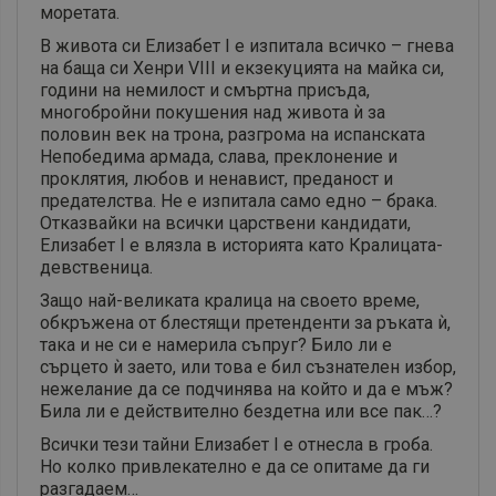
моретата.
В живота си Елизабет І е изпитала всичко – гнева
на баща си Хенри VІІІ и екзекуцията на майка си,
години на немилост и смъртна присъда,
многобройни покушения над живота ѝ за
половин век на трона, разгрома на испанската
Непобедима армада, слава, преклонение и
проклятия, любов и ненавист, преданост и
предателства. Не е изпитала само едно – брака.
Отказвайки на всички царствени кандидати,
Елизабет І е влязла в историята като Кралицата-
девственица.
Защо най-великата кралица на своето време,
обкръжена от блестящи претенденти за ръката ѝ,
така и не си е намерила съпруг? Било ли е
сърцето ѝ заето, или това е бил съзнателен избор,
нежелание да се подчинява на който и да е мъж?
Била ли е действително бездетна или все пак…?
Всички тези тайни Елизабет І е отнесла в гроба.
Но колко привлекателно е да се опитаме да ги
разгадаем…