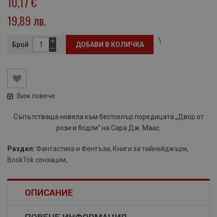
10,17 €
19,89 лв.
\
Брой
ДОБАВИ В КОЛИЧКА
Виж повече
Съпътстваща новела към бестселър поредицата „Двор от
рози и бодли“ на Сара Дж. Маас.
Раздел:
Фантастика и Фентъзи
,
Книги за тийнейджъри
,
BookTok сензации
,
ОПИСАНИЕ