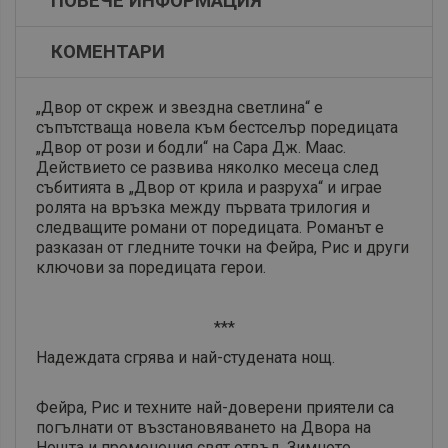
ПОВЕЧЕ ИНФОРМАЦИЯ
КОМЕНТАРИ
„Двор от скреж и звездна светлина“ е
съпътстваща новела към бестселър поредицата
„Двор от рози и бодли“ на Сара Дж. Маас.
Действието се развива няколко месеца след
събитията в „Двор от крила и разруха“ и играе
ролята на връзка между първата трилогия и
следващите романи от поредицата. Романът е
разказан от гледните точки на Фейра, Рис и други
ключови за поредицата герои.
***
Надеждата сгрява и най-студената нощ.
Фейра, Рис и техните най-доверени приятели са
погълнати от възстановяването на Двора на
Нощта и променения свят отвъд. Зимното