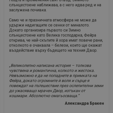
слънцестоене наближава, а с него идва ред и на
заслужена почивка.
Само че и празничната атмосфера не може да
удържи надигащите се сенки от миналото.
Докато организира първото си Зимно
слънцестоене като Велика господарка, Фейра
открива, че най-скъпите й хора имат повече рани,
отколкото е очаквала – белези, които ще окажат
въздействие върху бъдещето на техния Двор.
„Великолепно написана история – толкова
чувствена и романтична, колкото и жестока.
Невъзможно е да не попаднете в примката на
Фейра, докато огромните ѝ воля и сърце я
повеждат на пътешествие през ослепителни земи
до ужасяващо мрачен Двор, изтъкан от
кошмари. Абсолютно омагьосваща.“
Александра Бракен