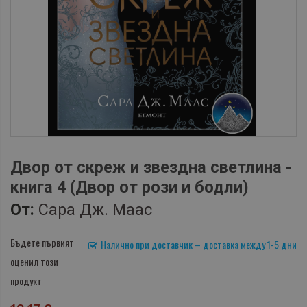
Двор от скреж и звездна светлина -
книга 4 (Двор от рози и бодли)
От:
Сара Дж. Маас
Бъдете първият
Налично при доставчик – доставка между 1-5 дни
оценил този
продукт