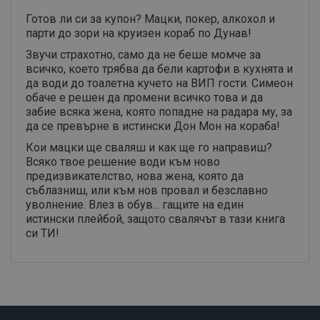
Готов ли си за купон? Мацки, покер, алкохол и
парти до зори на круизен кораб по Дунав!
Звучи страхотно, само да не беше момче за
всичко, което трябва да бели картофи в кухнята и
да води до тоалетна кучето на ВИП гости. Симеон
обаче е решен да промени всичко това и да
забие всяка жена, която попадне на радара му, за
да се превърне в истински Дон Мон на кораба!
Кои мацки ще сваляш и как ще го направиш?
Всяко твое решение води към ново
предизвикателство, нова жена, която да
съблазниш, или към нов провал и безславно
уволнение. Влез в обув... гащите на един
истински плейбой, защото свалячът в тази книга
си ТИ!